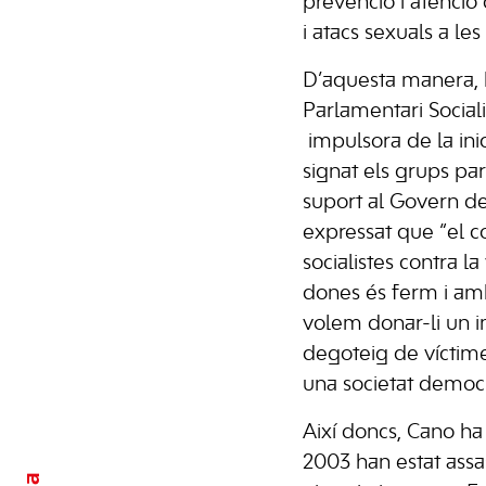
prevenció i atenció 
i atacs sexuals a les 
D’aquesta manera, 
Parlamentari Sociali
impulsora de la ini
signat els grups p
suport al Govern de 
expressat que “el 
socialistes contra la
dones és ferm i amb
volem donar-li un i
degoteig de víctime
una societat democr
Així doncs, Cano ha
2003 han estat assas