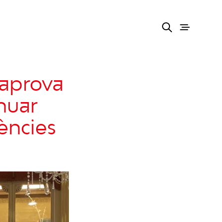
 aprova
inuar
lències