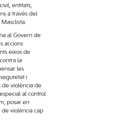
vil, entitats,
ons a través del
 Masclista.
na al Govern de
es accions
nts eixos de
 contra la
pensar les
seguretat i
s de violència de
special al control
tim, posar en
 de violència cap