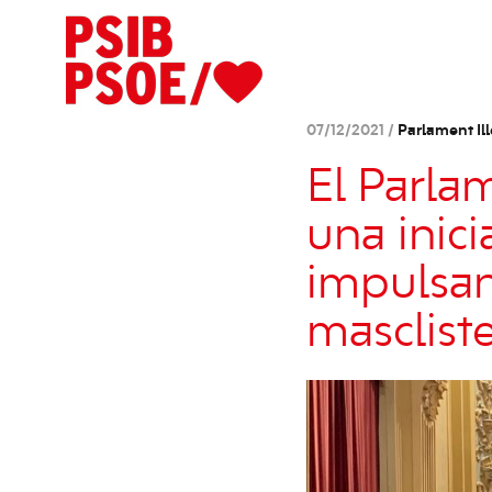
07/12/2021 /
Parlament Ill
El Parlam
una inici
impulsant
masclist