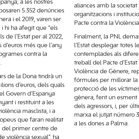
Espanya; a les nostres
aliances amb la societat ci
erposaren 5.352 denúncies
organitzacions i instituci
era i el 2019, varen ser
Pacte contra la Violència
 i hi ha afegit que “els
s de l’Estat per al 2022,
Finalment, la PNL dema
s d’euros més que l’any
l’Estat desplegar totes l
rogrames contra la
contemplades als difere
.
treball del Pacte d’Estat
Violència de Gènere, re
ears de la Dona tindrà un
fórmules per millorar la 
lions d’euros, dels quals
protecció de les víctime
el Govern d’Espanya
gènera, fent un esment e
nt i restituint a les
dels agressors, i, per úl
olència masclista, i a
marxa el jutjat número 3
ropeus que faran realitat
a les dones a Palma.
 del primer centre de
de violència sexual”, ha