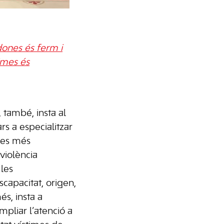
 dones és ferm i
imes és
 també, insta al
rs a especialitzar
ones més
violència
 les
scapacitat, origen,
és, insta a
pliar l’atenció a