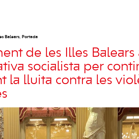
es Balears
,
Portada
ent de les Illes Balears
ativa socialista per cont
 la lluita contra les vio
es