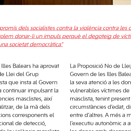
promís dels socialistes contra la violència contra les
lem donar-li un impuls perquè el degoteig de víct
una societat democràtica”
Illes Balears ha aprovat
La Proposició No de Llei,
e Llei del Grup
Govern de les Illes Balea
ista que insta al Govern
la seva atenció a les d
 a continuar impulsant la
vulnerables víctimes de 
lències masclistes, així
masclista, tenint present
alitzar, de la mà dels
circumstàncies d’edat, di
cions corresponents el
entre d’altres. A més a m
ucional de detecció,
l’executiu autonòmic a am