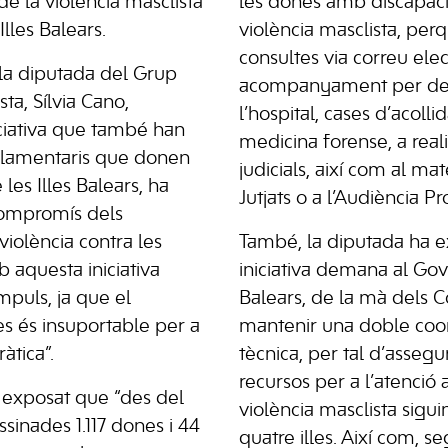
de la violència masclista
les dones amb discapacit
Illes Balears.
violència masclista, per
consultes via correu electro
la diputada del Grup
acompanyament per den
sta, Sílvia Cano,
l’hospital, cases d’acollida
ciativa que també han
medicina forense, a realit
arlamentaris que donen
judicials, així com al mat
les Illes Balears, ha
Jutjats o a l’Audiència Pr
compromís dels
 violència contra les
També, la diputada ha ex
 aquesta iniciativa
iniciativa demana al Gove
mpuls, ja que el
Balears, de la mà dels Co
s és insuportable per a
mantenir una doble coord
àtica”.
tècnica, per tal d’assegu
recursos per a l’atenció 
 exposat que “des del
violència masclista siguin
sinades 1.117 dones i 44
quatre illes. Així com, se