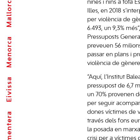
Mallorca
nines i nins a tota 
Illes, en 2018 s’int
per violència de gèn
6.493, un 9,3% més”,
Pressuposts General
Menorca
preveuen 56 milion
passar en plans i p
violència de gènere
“Aquí, l’Institut Bal
Eivissa
pressupost de 6,7 mi
un 70% provenen d
per seguir acompanya
dones víctimes de vi
Formentera
través dels fons eu
la posada en marxa
crisi per a víctimes 