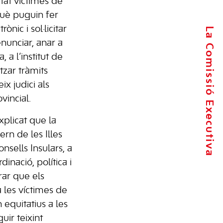
at víctimes de
què puguin fer
̀nic i sol·licitar
La Comissió Executiva
unciar, anar a
, a l’institut de
zar tràmits
eix judici als
ovincial.
plicat que la
rn de les Illes
nsells Insulars, a
inació, política i
rar que els
a les víctimes de
 equitatius a les
guir teixint