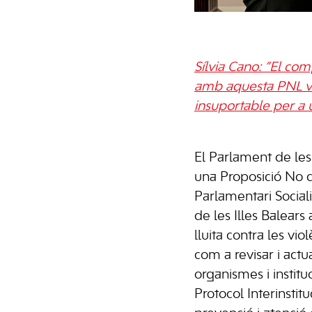
Sílvia Cano: ”El com
amb aquesta PNL vo
insuportable per a 
El Parlament de les 
una Proposició No d
Parlamentari Social
de les Illes Balears
lluita contra les vio
com a revisar i actu
organismes i institu
Protocol Interinstit