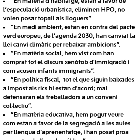
“En matèria d’habitatge, estan a favor de
l’especulació urbanística, eliminen HPO, no
volen posar topall als lloguers”.
“En medi ambient, estan en contra del pacte
verd europeu, de l’agenda 2030; han canviat la
llei canvi climàtic per rebaixar ambicions”.
“En matèria social, hem vist com han
comprat tot el discurs xenòfob d’immigració i
com acusen infants immigrants”.
“En política fiscal, tot el que siguin baixades
a impost als rics hi estan d’acord; mai
defensaran els treballadors a un conveni
col·lectiu”.
“En matèria educativa, hem pogut veure
com estan a favor de la segregació a les aules
per llengua d’aprenentatge, i han posat proa