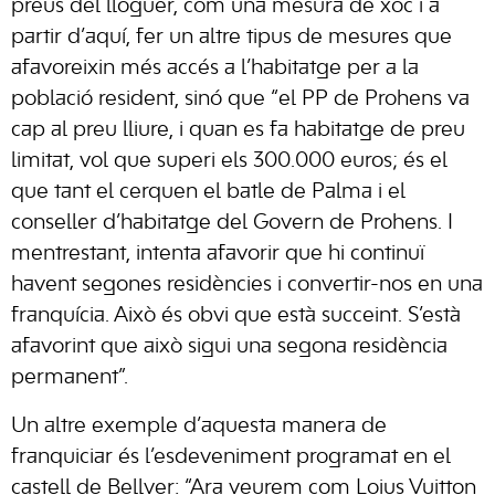
preus del lloguer, com una mesura de xoc i a
partir d’aquí, fer un altre tipus de mesures que
afavoreixin més accés a l’habitatge per a la
població resident, sinó que “el PP de Prohens va
cap al preu lliure, i quan es fa habitatge de preu
limitat, vol que superi els 300.000 euros; és el
que tant el cerquen el batle de Palma i el
conseller d’habitatge del Govern de Prohens. I
mentrestant, intenta afavorir que hi continuï
havent segones residències i convertir-nos en una
franquícia. Això és obvi que està succeint. S’està
afavorint que això sigui una segona residència
permanent”.
Un altre exemple d’aquesta manera de
franquiciar és l’esdeveniment programat en el
castell de Bellver: “Ara veurem com Loius Vuitton