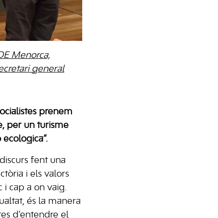
SOE Menorca,
ecretari general
socialistes prenem
ge, per un turisme
ó ecològica”.
discurs fent una
ctòria i els valors
 i cap a on vaig.
gualtat, és la manera
stes d’entendre el