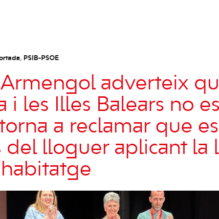
ortada
,
PSIB-PSOE
 Armengol adverteix q
i les Illes Balears no e
 torna a reclamar que es
 del lloguer aplicant la l
’habitatge