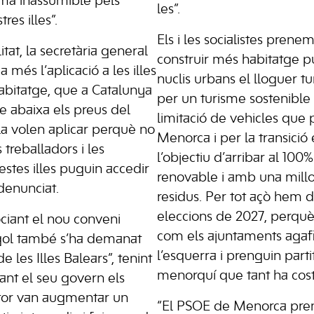
ma inassumible pels
les”.
res illes”.
Els i les socialistes prenem
tat, la secretària general
construir més habitatge pú
 més l’aplicació a les illes
nuclis urbans el lloguer tu
’habitatge, que a Catalunya
per un turisme sostenible
 abaixa els preus del
limitació de vehicles que
la volen aplicar perquè no
Menorca i per la transici
 treballadors i les
l’objectiu d’arribar al 100
estes illes puguin accedir
renovable i amb una millo
denunciat.
residus. Per tot açò hem 
eleccions de 2027, perquè 
ciant el nou conveni
com els ajuntaments agaf
gol també s’ha demanat
l’esquerra i prenguin part
 les Illes Balears”, tenint
menorquí que tant ha cost
nt el seu govern els
ctor van augmentar un
“El PSOE de Menorca pren 