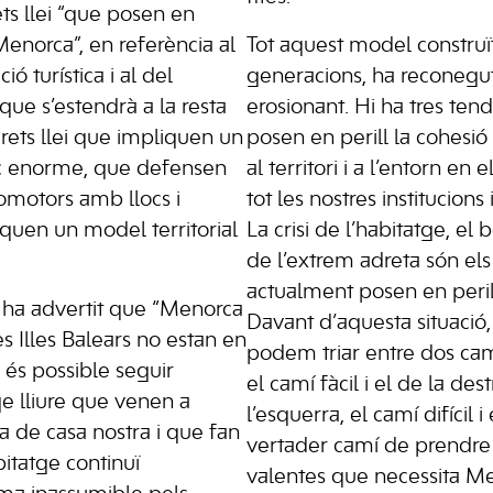
ts llei “que posen en
Menorca”, en referència al
Tot aquest model construït
ió turística i al del
generacions, ha reconegut
ue s’estendrà a la resta
erosionant. Hi ha tres ten
crets llei que impliquen un
posen en perill la cohesió 
ic enorme, que defensen
al territori i a l’entorn en e
romotors amb llocs i
tot les nostres institucions
iquen un model territorial
La crisi de l’habitatge, el 
de l’extrem adreta són els
actualment posen en peri
 ha advertit que “Menorca
Davant d’aquesta situació, e
s Illes Balears no estan en
podem triar entre dos cami
 és possible seguir
el camí fàcil i el de la des
ge lliure que venen a
l’esquerra, el camí difícil i 
 de casa nostra i que fan
vertader camí de prendre 
bitatge continuï
valentes que necessita Me