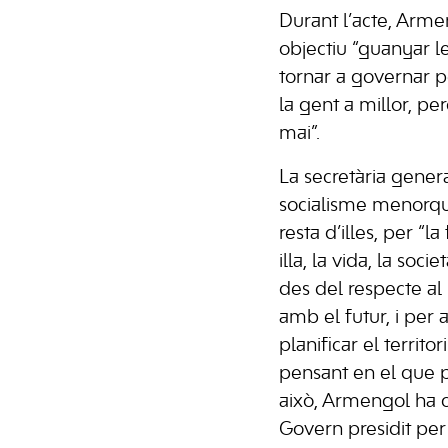
Durant l’acte, Arm
objectiu “guanyar le
tornar a governar p
la gent a millor, p
mai”.
La secretària gener
socialisme menorqu
resta d’illes, per “
illa, la vida, la socie
des del respecte al
amb el futur, i per 
planificar el territ
pensant en el que p
això, Armengol ha c
Govern presidit pe