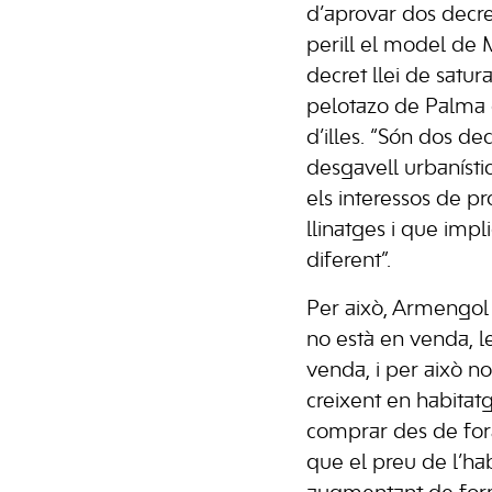
d’aprovar dos decre
perill el model de 
decret llei de saturac
pelotazo de Palma q
d’illes. “Són dos de
desgavell urbaníst
els interessos de p
llinatges i que impl
diferent”.
Per això, Armengol
no està en venda, le
venda, i per això no
creixent en habitat
comprar des de fora
que el preu de l’ha