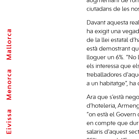
augmentant de for
ciutadans de les nost
Davant aquesta reali
Mallorca
ha exigit una vegada
de la llei estatal d
està demostrant que
lloguer un 6%. “No 
els interessa que els
Menorca
treballadores d’aqu
a un habitatge”, ha 
Ara que s’està nego
d’hoteleria, Armen
Eivissa
“on està el Govern de
en compte que dura
salaris d’aquest se