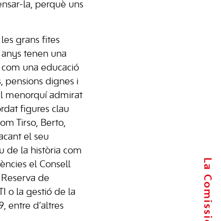
ensar-la, perquè uns
les grans fites
s anys tenen una
, com una educació
s, pensions dignes i
el menorquí admirat
ordat figures clau
om Tirso, Berto,
acant el seu
 de la història com
ències el Consell
la Reserva de
TI o la gestió de la
9, entre d’altres