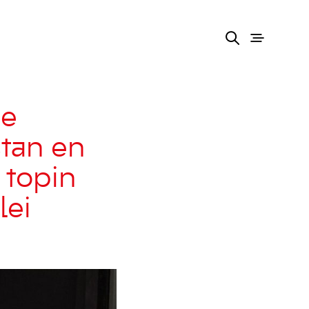
ue
stan en
 topin
lei