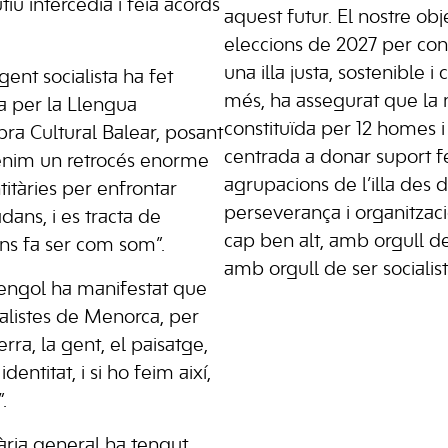
iu intercedia i feia acords
aquest futur. El nostre ob
eleccions de 2027 per con
una illa justa, sostenible i
gent socialista ha fet
més, ha assegurat que la 
da per la Llengua
constituïda per 12 homes i
bra Cultural Balear, posant
centrada a donar suport fe
enim un retrocés enorme
agrupacions de l’illa des d
itàries per enfrontar
perseverança i organitzac
dans, i es tracta de
cap ben alt, amb orgull d
ens fa ser com som”.
amb orgull de ser socialist
mengol ha manifestat que
ialistes de Menorca, per
rra, la gent, el paisatge,
identitat, i si ho feim així,
.
tària general ha tengut