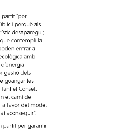
 partit “per
blic i perquè als
rístic desaparegui;
 que contempli la
 poden entrar a
ó ecològica amb
% d’energia
r gestió dels
de guanyar les
tant el Consell
in el camí de
it a favor del model
at aconseguir”.
partit per garantir