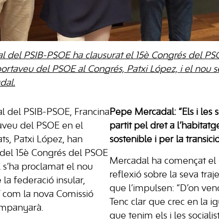
al del PSIB-PSOE ha clausurat el 15è Congrés del P
rtaveu del PSOE al Congrés, Patxi López, i el nou s
dal.
al del PSIB-PSOE, Francina
Pepe Mercadal: “Els i les 
taveu del PSOE en el
partit pel dret a l’habitat
ts, Patxi López, han
sostenible i per la transici
da del 15è Congrés del PSOE
Mercadal ha començat el 
 s’ha proclamat el nou
reflexió sobre la seva traje
 la federació insular,
que l’impulsen: “D’on venc
í com la nova Comissió
Tenc clar que crec en la i
ompanyarà.
que tenim els i les sociali