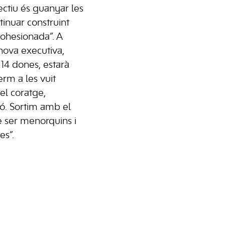
jectiu és guanyar les
tinuar construint
 cohesionada”. A
nova executiva,
 14 dones, estarà
rm a les vuit
el coratge,
ió. Sortim amb el
e ser menorquins i
es”.