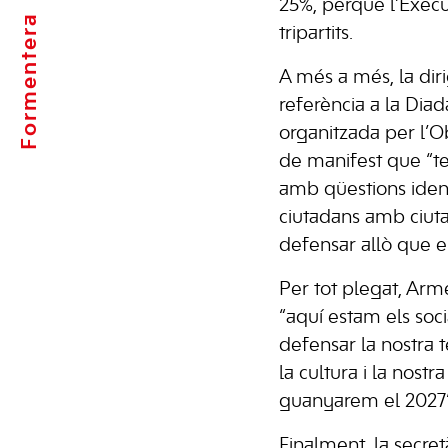
25%, perquè l’Execut
Formentera
tripartits.
A més a més, la diri
referència a la Dia
organitzada per l’O
de manifest que “t
amb qüestions ident
ciutadans amb ciuta
defensar allò que 
Per tot plegat, Ar
“aquí estam els soc
defensar la nostra te
la cultura i la nostra 
guanyarem el 2027”
Finalment, la secre