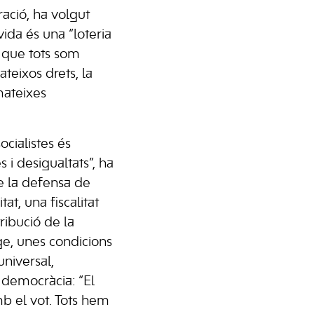
ació, ha volgut
ida és una “loteria
i que tots som
eixos drets, la
mateixes
.
ocialistes és
s i desigualtats”, ha
e la defensa de
at, una fiscalitat
ribució de la
tge, unes condicions
universal,
a democràcia: “El
b el vot. Tots hem