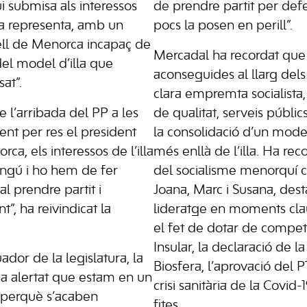
 submisa als interessos
de prendre partit per def
la representa, amb un
pocs la posen en perill”.
ell de Menorca incapaç de
Mercadal ha recordat que 
del model d’illa que
aconseguides al llarg del
at”.
clara empremta socialista
 l’arribada del PP a les
de qualitat, serveis públic
sent per res el president
la consolidació d’un mod
ca, els interessos de l’illa
més enllà de l’illa. Ha rec
ingú i ho hem de fer
del socialisme menorquí c
al prendre partit i
Joana, Marc i Susana, dest
t”, ha reivindicat la
lideratge en moments clau
el fet de dotar de compet
Insular, la declaració de 
dor de la legislatura, la
Biosfera, l’aprovació del P
ha alertat que estam en un
crisi sanitària de la Covid-1
, perquè s’acaben
fites.