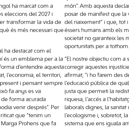
engol ha marcat com a
món”. Amb aquesta declar
s eleccions del 2027 i
posar de manifest que la v
er transformar la vida de
del naixement” i que, tot 
erquè és més necessari que
éssers humans amb els mat
societat no garanteix les 
oportunitats per a tothom
al ha destacat com el
í és un emblema per a la
“El nostre objectiu com a s
la forma d’entendre aquesta
corregir aquestes injustície
tat, l’economia, el territori,
afirmat, “i ho farem des d
 present i pensant sempre
l’educació pública de qualit
això fa anys es va
justa que permeti la redist
ori de forma acurada
riquesa, l’accés a l’habita
odia venir després”. Per
laborals dignes, la sanitat 
riticat que “tenim un
l’ecologisme i, sobretot, l
r Marga Prohens que fa
sistema que ens iguala am