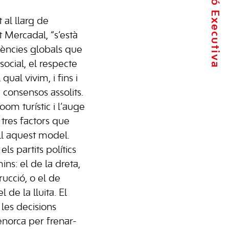
La Comissió Executiva
 al llarg de
 Mercadal, “s’està
dències globals que
social, el respecte
l qual vivim, i fins i
 i consensos assolits.
boom turístic i l’auge
 tres factors que
ll aquest model.
ls partits polítics
ns: el de la dreta,
trucció, o el de
el de la lluita. El
les decisions
norca per frenar-