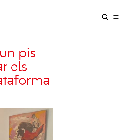
un pis
ar els
lataforma