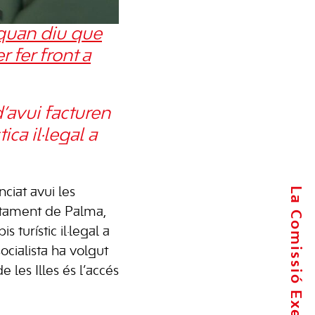
quan diu que
r fer front a
’avui facturen
ca il·legal a
La Comissió Executiva
ciat avui les
untament de Palma,
s turístic il·legal a
ocialista ha volgut
e les Illes és l’accés