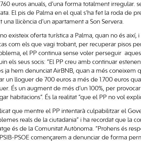
760 euros anuals, d’una forma totalment irregular. 
ta. El pis de Palma en el qual s’ha fet la roda de pr
t una llicència d’un apartament a Son Servera.
o existeix oferta turística a Palma, quan no és així, i
as com els que vagi trobant, per recuperar pisos per 
oblema, el PP continua sense voler perseguir aquesta 
iguin els seus socis: “El PP creu amb continuar esten
tres ja hem denunciat AirBNB, quan a més coneixem 
r un lloguer de 700 euros a més de 1.700 euros quan
guer. És un augment de més d’un 100%, per provocar
gar habitacions”. És la realitat “que el PP no vol explic
cat que mentre el PP intentarà culpabilitzar el Gover
oblemes reals de la ciutadania” i ha recordat que la 
tatge és de la Comunitat Autònoma. “Prohens és res
 del PSIB-PSOE començarem a denunciar de forma per