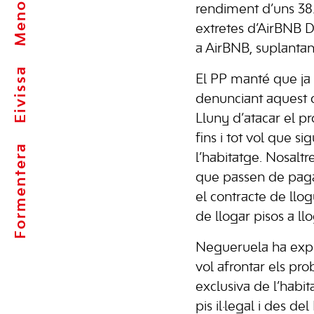
Menorca
rendiment d’uns 38.
extretes d’AirBNB Da
a AirBNB, suplantan
Eivissa
El PP manté que ja n
denunciant aquest c
Lluny d’atacar el pr
fins i tot vol que s
Formentera
l’habitatge. Nosal
que passen de paga
el contracte de llo
de llogar pisos a llo
Negueruela ha expli
vol afrontar els pr
exclusiva de l’habi
pis il·legal i des