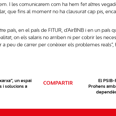
egem. I les comunicarem com ha hem fet altres vega
lar, que fins al moment no ha clausurat cap pis, enc
tre país, en el país de FITUR, d’AirBNB i en un país q
litat, on els salaris no arriben ni per cobrir les necess
ar a peu de carrer per conèixer els problemes reals”, 
xarxa”, un espai
El PSIB-
COMPARTIR
s i solucions a
Prohens amb e
dependènc