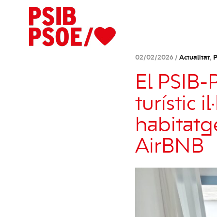
02/02/2026 /
Actualitat
,
P
El PSIB-
turístic 
habitatg
AirBNB