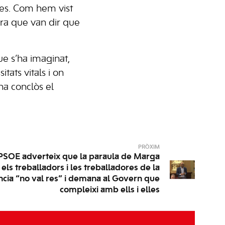
des. Com hem vist
ara que van dir que
ue s’ha imaginat,
itats vitals i on
ha conclòs el
PRÒXIM
PSOE adverteix que la paraula de Marga
ls treballadors i les treballadores de la
ia “no val res” i demana al Govern que
compleixi amb ells i elles