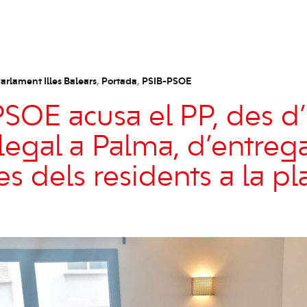
arlament Illes Balears
,
Portada
,
PSIB-PSOE
PSOE acusa el PP, des d’
il·legal a Palma, d’entreg
es dels residents a la p