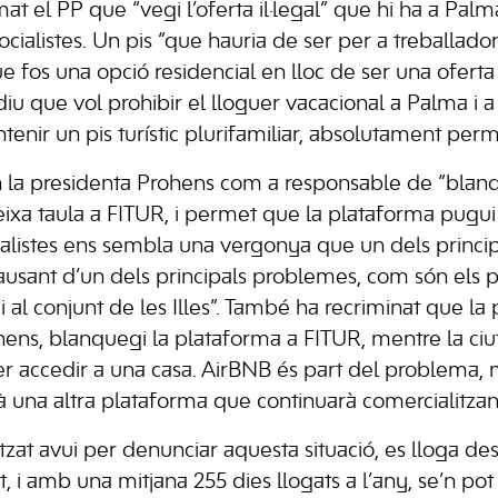
t el PP que “vegi l’oferta il·legal” que hi ha a Pal
ocialistes. Un pis “que hauria de ser per a treballador
e fos una opció residencial en lloc de ser una oferta tu
u que vol prohibir el lloguer vacacional a Palma i a la
enir un pis turístic plurifamiliar, absolutament per
en la presidenta Prohens com a responsable de “bla
ixa taula a FITUR, i permet que la plataforma pugui 
cialistes ens sembla una vergonya que un dels principa
usant d’un dels principals problemes, com són els p
 al conjunt de les Illes”. També ha recriminat que la
ns, blanquegi la plataforma a FITUR, mentre la ciu
r accedir a una casa. AirBNB és part del problema, ma
rà una altra plataforma que continuarà comercialitzan
itzat avui per denunciar aquesta situació, es lloga des
it, i amb una mitjana 255 dies llogats a l’any, se’n pot