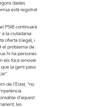
segons dades
emsa està registrat
 el PSIB continuarà
a la ciutadania.
oferta il·legal, i
ent el problema de
que hi ha persones
 els toca renovar
 que la gent passi
ar”.
n de l’Estat, “no
competència
ponsable d’aquest
manent, les