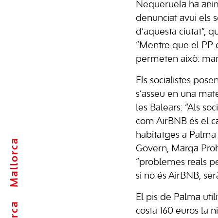
Negueruela ha anima
denunciat avui els s
d’aquesta ciutat”, qu
“Mentre que el PP di
permeten això: mant
Els socialistes pos
s’asseu en una mate
les Balears: “Als so
com AirBNB és el ca
habitatges a Palma i
Mallorca
Govern, Marga Prohe
“problemes reals pe
si no és AirBNB, se
El pis de Palma util
costa 160 euros la n