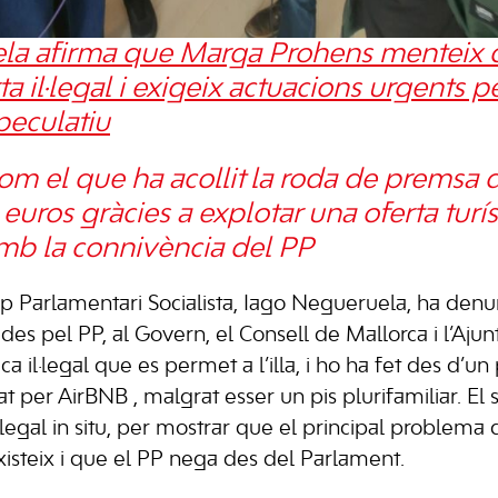
la afirma que Marga Prohens menteix 
ta il·legal i exigeix actuacions urgents pe
speculatiu
m el que ha acollit la roda de premsa d
euros gràcies a explotar una oferta turísti
mb la connivència del PP
p Parlamentari Socialista, Iago Negueruela, ha denun
ades pel PP, al Govern, el Consell de Mallorca i l’Aj
ica il·legal que es permet a l’illa, i ho ha fet des d’un pi
t per AirBNB , malgrat esser un pis plurifamiliar. El s
·legal in situ, per mostrar que el principal problema d
existeix i que el PP nega des del Parlament.