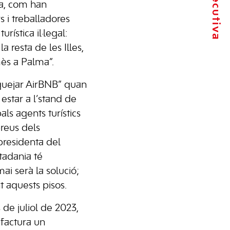
ma, com han
s i treballadores
rística il·legal:
 resta de les Illes,
mès a Palma”.
nquejar AirBNB” quan
estar a l’stand de
ls agents turístics
reus dels
 presidenta del
tadania té
i serà la solució;
t aquests pisos.
 de juliol de 2023,
 factura un