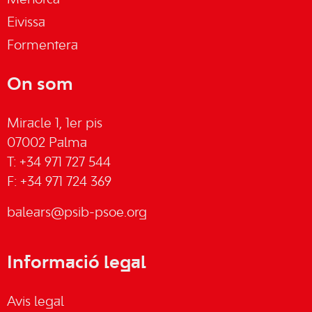
Menorca
Eivissa
Formentera
On som
Miracle 1, 1er pis
07002 Palma
T: +34 971 727 544
F: +34 971 724 369
balears@psib-psoe.org
Informació legal
Avis legal