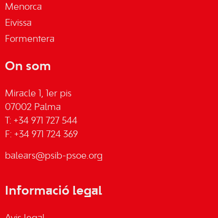
Menorca
Eivissa
Formentera
On som
Miracle 1, 1er pis
07002 Palma
T: +34 971 727 544
F: +34 971 724 369
balears@psib-psoe.org
Informació legal