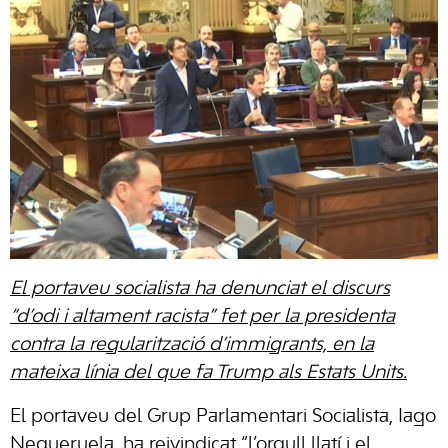
El portaveu socialista ha denunciat el discurs
“d’odi i altament racista” fet per la presidenta
contra la regularització d’immigrants, en la
mateixa línia del que fa Trump als Estats Units.
El portaveu del Grup Parlamentari Socialista, Iago
Negueruela, ha reivindicat “l’orgull llatí i el