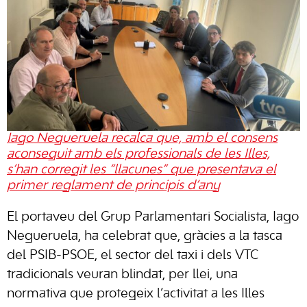
Iago Negueruela recalca que, amb el consens
aconseguit amb els professionals de les Illes,
s’han corregit les “llacunes” que presentava el
primer reglament de principis d’any
El portaveu del Grup Parlamentari Socialista, Iago
Negueruela, ha celebrat que, gràcies a la tasca
del PSIB-PSOE, el sector del taxi i dels VTC
tradicionals veuran blindat, per llei, una
normativa que protegeix l’activitat a les Illes