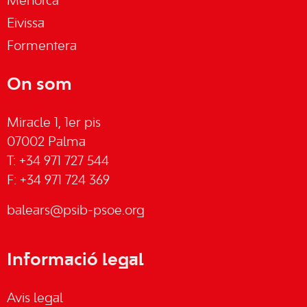
Menorca
Eivissa
Formentera
On som
Miracle 1, 1er pis
07002 Palma
T: +34 971 727 544
F: +34 971 724 369
balears@psib-psoe.org
Informació legal
Avis legal