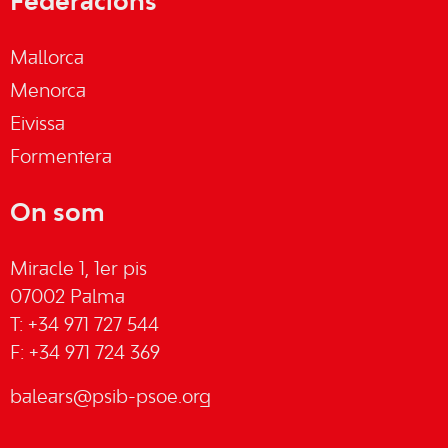
Federacions
Mallorca
Menorca
Eivissa
Formentera
On som
Miracle 1, 1er pis
07002 Palma
T: +34 971 727 544
F: +34 971 724 369
balears@psib-psoe.org