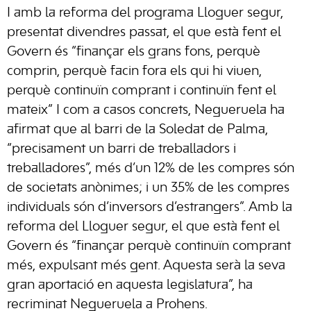
I amb la reforma del programa Lloguer segur,
presentat divendres passat, el que està fent el
Govern és “finançar els grans fons, perquè
comprin, perquè facin fora els qui hi viuen,
perquè continuïn comprant i continuïn fent el
mateix” I com a casos concrets, Negueruela ha
afirmat que al barri de la Soledat de Palma,
“precisament un barri de treballadors i
treballadores”, més d’un 12% de les compres són
de societats anònimes; i un 35% de les compres
individuals són d’inversors d’estrangers”. Amb la
reforma del Lloguer segur, el que està fent el
Govern és “finançar perquè continuïn comprant
més, expulsant més gent. Aquesta serà la seva
gran aportació en aquesta legislatura”, ha
recriminat Negueruela a Prohens.