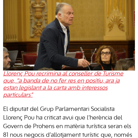
Llorenç Pou recrimina al conseller de Turisme
que, “a banda de no fer res en positiu, ara ja
estan legislant a la carta amb interessos
particulars”
El diputat del Grup Parlamentari Socialista
Llorenç Pou ha criticat avui que l’herència del
Govern de Prohens en matèria turística seran els
81 nous negocis d’allotjament turístic que, només