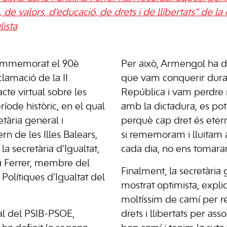
, de valors, d’educació, de drets i de llibertats” de l
lista
ommemorat el 90è
Per això, Armengol ha d
clamació de la II
que vam conquerir dura
te virtual sobre les
República i vam perdre 
íode històric, en el qual
amb la dictadura, es pot
etària general i
perquè cap dret és etern
n de les Illes Balears,
si rememoram i lluitam 
a secretària d’Igualtat,
cada dia, no ens tomaran
ina Ferrer, membre del
Finalment, la secretària 
Polítiques d’Igualtat del
mostrat optimista, expl
moltíssim de camí per re
al del PSIB-PSOE,
drets i llibertats per ass