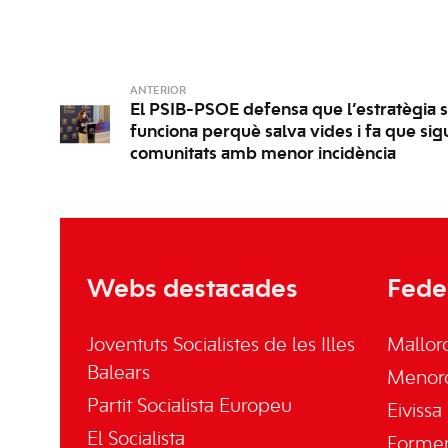
ANTERIOR
El PSIB-PSOE defensa que l’estratègia s
funciona perquè salva vides i fa que si
comunitats amb menor incidència
Webs destacades
Fede
Joventuts Socialistes de les Illes
Mallor
Balears
Menor
Partit Socialista Europeu
Eivissa
El Socialista
Forme