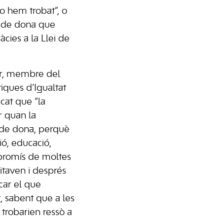
o hem trobat”, o
s de dona que
cies a la Llei de
rer, membre del
tiques d’Igualtat
cat que “la
r quan la
 de dona, perquè
sió, educació,
mpromís de moltes
uitaven i després
car el que
t, sabent que a les
 trobarien ressò a