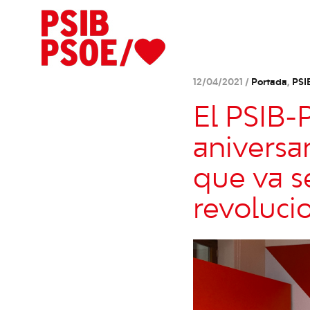
12/04/2021 /
Portada
,
PSI
El PSIB
aniversar
que va s
revoluci