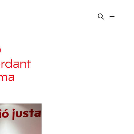
0
ordant
gma