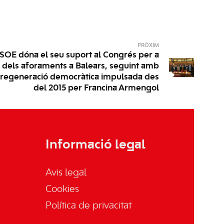
PRÒXIM
SOE dóna el seu suport al Congrés per a
ó dels aforaments a Balears, seguint amb
 regeneració democràtica impulsada des
del 2015 per Francina Armengol
Informació legal
Avis legal
Cookies
Política de privacitat