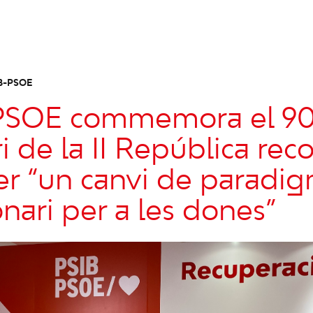
B-PSOE
-PSOE commemora el 9
i de la II República rec
er “un canvi de paradi
onari per a les dones”