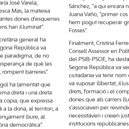
ía José Varela,
Sánchez, “a qui encara n
esca Mas, la mateixa
Juana Vaño, “primer co
 tantes dones d’esquerres
hem pogut recuperar grà
ens han il·luminat”.
Fosses”.
ecretària general ha
Finalment, Cristina Fer
egona República va
Consell Assessor en Polí
 de paradigma, de no
del PSIB-PSOE, ha desta
 l’esperança de què les
Segona República va se
, rompent barreres”.
ciutadania va tenir nom
va suposar llibertat, il·lu
gol ha lamentat que
drets, formació i el co
ema dreta i una dreta
dones que als carrers ll
 copia, que expressa
s’associaven per reivindi
a la dona, al territori, a
necessitaven i creien jus
senyament lliure, al
institucions republicanes
òria democràtica”.