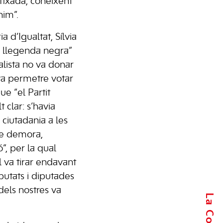
 fixada, coneixent
nim”.
a d’Igualtat, Sílvia
a llegenda negra”
ialista no va donar
va permetre votar
ue “el Partit
t clar: s’havia
 ciutadania a les
de demora,
ó”, per la qual
l va tirar endavant
putats i diputades
 dels nostres va