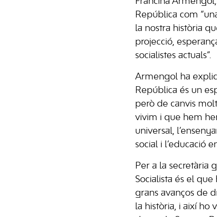
Francina Armengol, 
República com “una
la nostra història q
projecció, esperança
socialistes actuals”.
Armengol ha explic
República és un esp
però de canvis mol
vivim i que hem her
universal, l’ensenyam
social i l’educació en
Per a la secretària g
Socialista és el que 
grans avanços de dre
la història, i així 