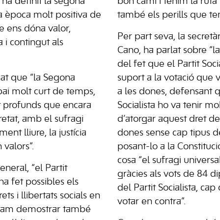
ha definit la segona
bon camí i tenim la ruta
 època molt positiva de
també els perills que te
ue ens dóna valor,
Per part seva, la secretàri
 i contingut als
Cano, ha parlat sobre “l
del fet que el Partit Soc
at que “la Segona
suport a la votació que 
ai molt curt de temps,
a les dones, defensant q
t profunds que encara
Socialista ho va tenir mol
etat, amb el sufragi
d’atorgar aquest dret de
ent lliure, la justícia
dones sense cap tipus 
 valors”.
posant-lo a la Constituci
cosa “el sufragi universa
eneral, “el Partit
gràcies als vots de 84 di
ha fet possibles els
del Partit Socialista, cap
ts i llibertats socials en
votar en contra”.
ho vam demostrar també