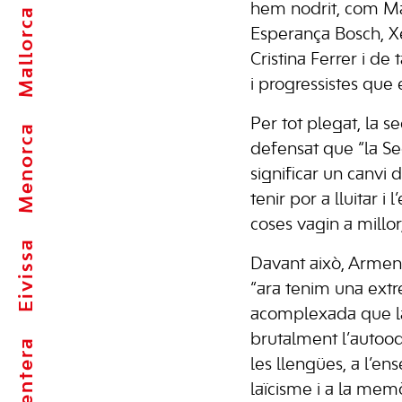
hem nodrit, com Mar
Mallorca
Esperança Bosch, X
Cristina Ferrer i de
i progressistes que 
Per tot plegat, la s
Menorca
defensat que “la S
significar un canvi
tenir por a lluitar i
coses vagin a millor
Eivissa
Davant això, Armen
“ara tenim una extr
acomplexada que la
brutalment l’autoodi 
Formentera
les llengües, a l’en
laïcisme i a la mem