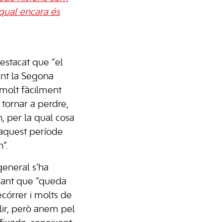
a qual encara és
estacat que “el
nt la Segona
molt fàcilment
 tornar a perdre,
, per la qual cosa
aquest període
”.
general s’ha
icant que “queda
córrer i molts de
olir, però anem pel