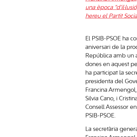
una època “d’il·lusió
hereu el Partit Socia
El PSIB-PSOE ha c
aniversari de la pro
República amb un ac
dones en aquest per
ha participat la secr
presidenta del Gover
Francina Armengol, l
Silvia Cano, i Crist
Consell Assessor en 
PSIB-PSOE.
La secretària gener