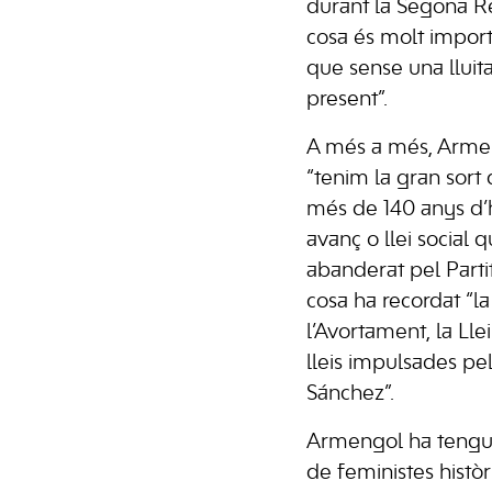
durant la Segona Re
cosa és molt import
que sense una lluita
present”.
A més a més, Armen
“tenim la gran sort
més de 140 anys d’hi
avanç o llei social 
abanderat pel Partit 
cosa ha recordat “la 
l’Avortament, la Llei
lleis impulsades p
Sánchez”.
Armengol ha tengut 
de feministes histò