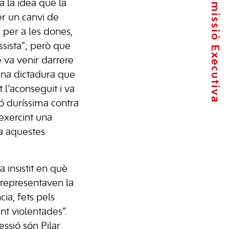
La Comissió Executiva
 la idea que la
r un canvi de
 per a les dones,
sista”; però que
va venir darrere
una dictadura que
t l’aconseguit i va
 duríssima contra
exercint una
 a aquestes
a insistit en què
 representaven la
cia, fets pels
nt violentades”.
ssió són Pilar