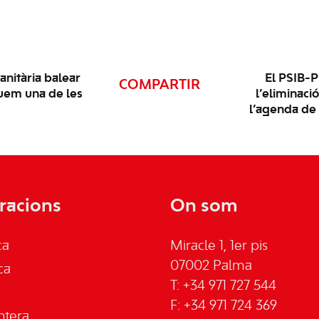
anitària balear
El PSIB-P
COMPARTIR
guem una de les
l’eliminaci
l’agenda de
racions
On som
ca
Miracle 1, 1er pis
07002 Palma
ca
T: +34 971 727 544
F: +34 971 724 369
ntera