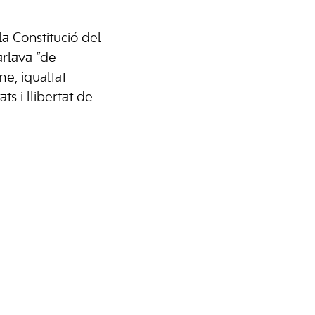
la Constitució del
arlava “de
sme, igualtat
ats i llibertat de