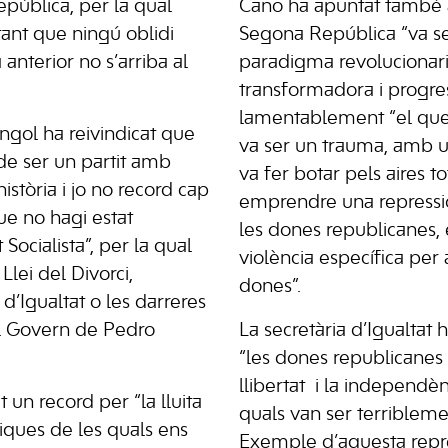
pública, per la qual
Cano ha apuntat també a
ant que ningú oblidi
Segona República “va se
 anterior no s’arriba al
paradigma revolucionari
transformadora i progres
lamentablement “el que 
gol ha reivindicat que
va ser un trauma, amb 
 de ser un partit amb
va fer botar pels aires to
stòria i jo no record cap
emprendre una repressió
que no hagi estat
les dones republicanes, 
Socialista”, per la qual
violència específica per
Llei del Divorci,
dones”.
 d’Igualtat o les darreres
el Govern de Pedro
La secretària d’Igualtat h
“les dones republicanes
llibertat i la independèn
un record per “la lluita
quals van ser terribleme
riques de les quals ens
Exemple d’aquesta repre