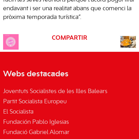
facin les seves reunions perquè l’acord pugui tirar
endavant i ser una realitat abans que comenci la
pròxima temporada turística”.
COMPARTIR
Webs destacades
Joventuts Socialistes de les Illes Balears
Partit Socialista Europeu
El Socialista
Fundación Pablo Iglesias
Fundació Gabriel Alomar