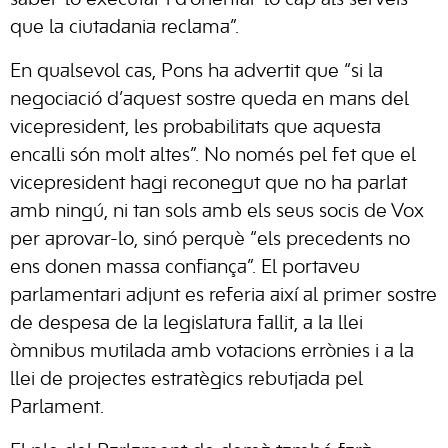
saber-lo executar i d’orientar-lo cap als serveis
que la ciutadania reclama”.
En qualsevol cas, Pons ha advertit que “si la
negociació d’aquest sostre queda en mans del
vicepresident, les probabilitats que aquesta
encalli són molt altes”. No només pel fet que el
vicepresident hagi reconegut que no ha parlat
amb ningú, ni tan sols amb els seus socis de Vox
per aprovar-lo, sinó perquè “els precedents no
ens donen massa confiança”. El portaveu
parlamentari adjunt es referia així al primer sostre
de despesa de la legislatura fallit, a la llei
òmnibus mutilada amb votacions errònies i a la
llei de projectes estratègics rebutjada pel
Parlament.