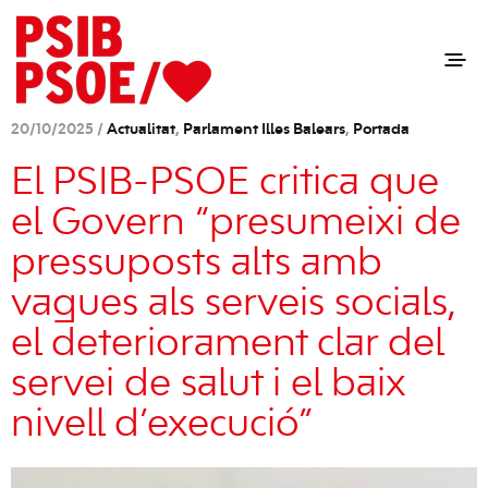
20/10/2025 /
Actualitat
,
Parlament Illes Balears
,
Portada
El PSIB-PSOE critica que
el Govern “presumeixi de
pressuposts alts amb
vagues als serveis socials,
el deteriorament clar del
servei de salut i el baix
nivell d’execució”