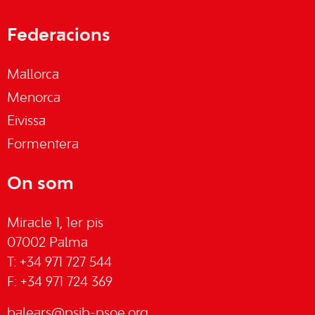
Federacions
Mallorca
Menorca
Eivissa
Formentera
On som
Miracle 1, 1er pis
07002 Palma
T: +34 971 727 544
F: +34 971 724 369
balears@psib-psoe.org