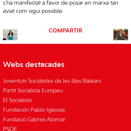
s’ha manifestat a favor de posar en marxa tan
aviat com sigui possible.
COMPARTIR
Webs destacades
Joventuts Socialistes de les Illes Balears
Partit Socialista Europeu
El Socialista
Fundación Pablo Iglesias
Fundació Gabriel Alomar
PSOE