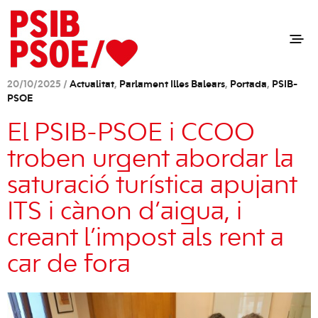
20/10/2025 /
Actualitat
,
Parlament Illes Balears
,
Portada
,
PSIB-
PSOE
El PSIB-PSOE i CCOO
troben urgent abordar la
saturació turística apujant
ITS i cànon d’aigua, i
creant l’impost als rent a
car de fora