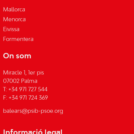
Mallorca
Menorca
Eivissa
Formentera
On som
Miracle 1, 1er pis
07002 Palma
T: +34 971 727 544
F: +34 971 724 369
balears@psib-psoe.org
Informació legal