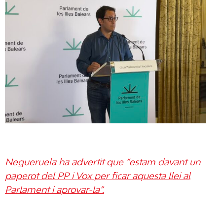
Negueruela ha advertit que “estam davant un
paperot del PP i Vox per ficar aquesta llei al
Parlament i aprovar-la”.