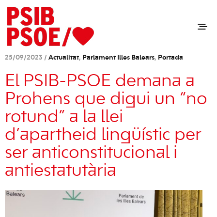
25/09/2023 /
Actualitat
,
Parlament Illes Balears
,
Portada
El PSIB-PSOE demana a
Prohens que digui un “no
rotund” a la llei
d’apartheid lingüístic per
ser anticonstitucional i
antiestatutària