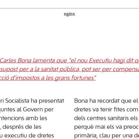
ta Carles Bona lamenta que “el nou Executiu hagi dit 
upost per a la sanitat pública, pot ser per compensa
ció d’impostos a les grans fortunes”
i Socialista ha presentat
Bona ha recordat que el
guntes al Govern per
dretes va tenir fites co
intencions amb les
dels centres sanitaris el
s, després de les
perquè mai els va preoc
u executiu de dretes
primària, clau per una d