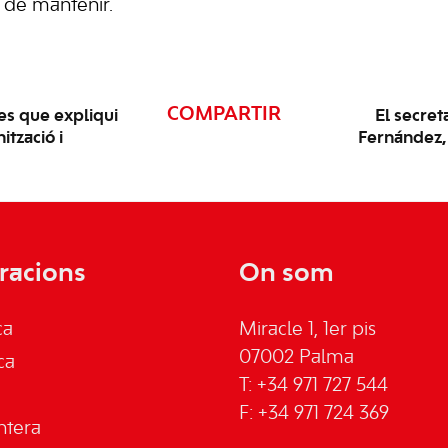
i de mantenir.
COMPARTIR
es que expliqui
El secret
tzació i
Fernández, 
racions
On som
ca
Miracle 1, 1er pis
07002 Palma
ca
T: +34 971 727 544
F: +34 971 724 369
ntera