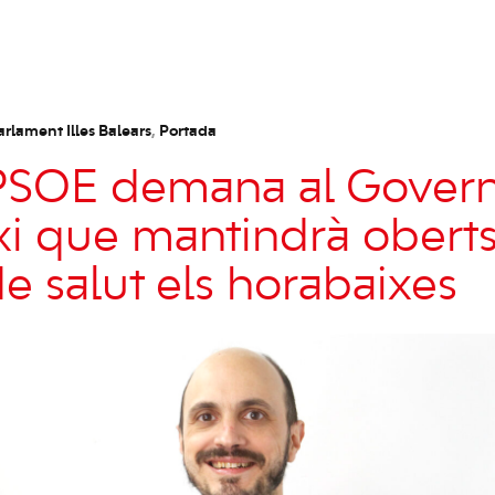
arlament Illes Balears
,
Portada
-PSOE demana al Gover
xi que mantindrà oberts
de salut els horabaixes