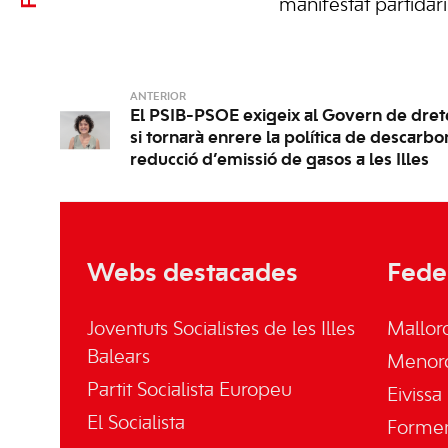
manifestat partidar
ANTERIOR
El PSIB-PSOE exigeix al Govern de dret
si tornarà enrere la política de descarboni
reducció d’emissió de gasos a les Illes
Webs destacades
Fede
Joventuts Socialistes de les Illes
Mallor
Balears
Menor
Partit Socialista Europeu
Eivissa
El Socialista
Forme