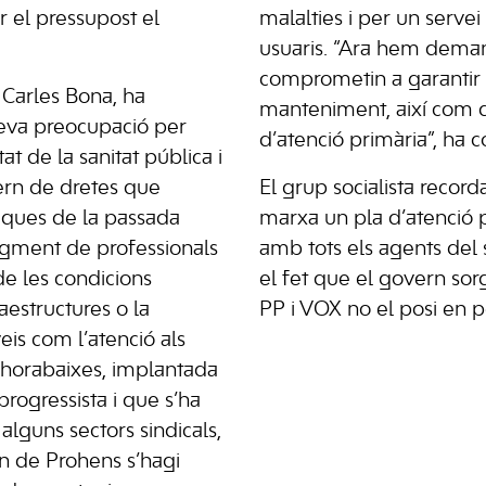
 el pressupost el
malalties i per un servei
usuaris. “Ara hem dema
comprometin a garantir 
, Carles Bona, ha
manteniment, així com d
seva preocupació per
d’atenció primària”, ha c
t de la sanitat pública i
rn de dretes que
El grup socialista recor
iques de la passada
marxa un pla d’atenció 
ugment de professionals
amb tots els agents del s
 de les condicions
el fet que el govern sor
raestructures o la
PP i VOX no el posi en pe
eis com l’atenció als
s horabaixes, implantada
rogressista i que s’ha
alguns sectors sindicals,
n de Prohens s’hagi