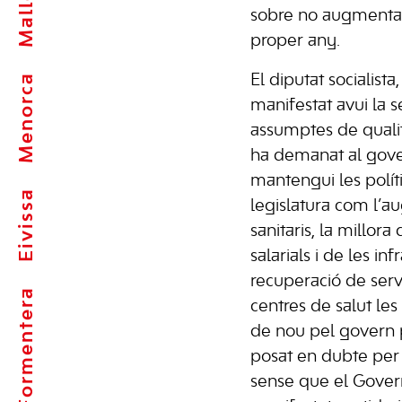
Mallorca
sobre no augmentar
proper any.
Menorca
El diputat socialista
manifestat avui la 
assumptes de qualita
ha demanat al gove
mantengui les polít
Eivissa
legislatura com l’a
sanitaris, la millora
salarials i de les inf
recuperació de serv
Formentera
centres de salut le
de nou pel govern p
posat en dubte per 
sense que el Gover