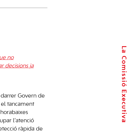
La Comissió Executiva
que no
r decisions ja
 darrer Govern de
m el tancament
s horabaixes
upar l’atenció
etecció ràpida de