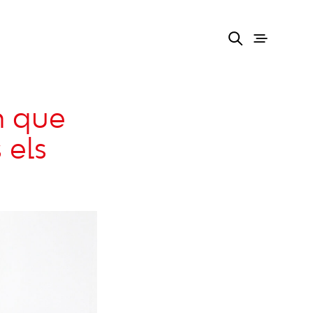
n que
 els