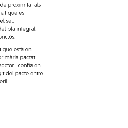
 de proximitat als
nat que es
el seu
el pla integral
onclòs.
da que està en
primària pactat
ector i confia en
git del pacte entre
rill.