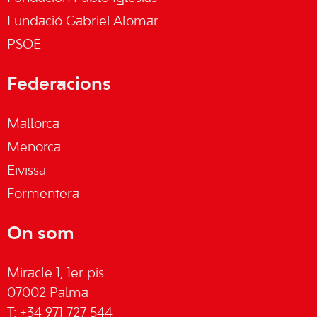
Fundació Gabriel Alomar
PSOE
Federacions
Mallorca
Menorca
Eivissa
Formentera
On som
Miracle 1, 1er pis
07002 Palma
T: +34 971 727 544