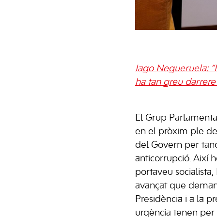
Iago Negueruela: “N
ha tan greu darrere 
El Grup Parlamentari
en el pròxim ple de
del Govern per tanca
anticorrupció. Així 
portaveu socialista
avançat que demana
Presidència i a la 
urgència tenen per s