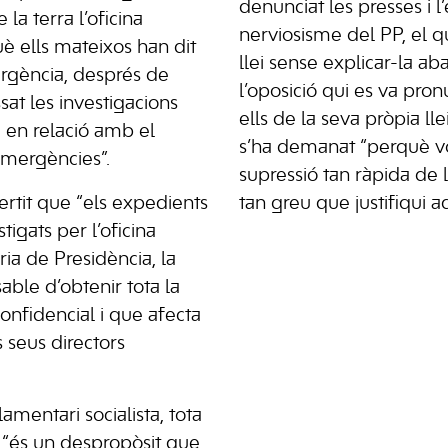
denunciat les presses i l
 la terra l’oficina
nerviosisme del PP, el qu
uè ells mateixos han dit
llei sense explicar-la aba
rgència, després de
l’oposició qui es va pro
sat les investigacions
ells de la seva pròpia lle
 en relació amb el
s’ha demanat “perquè v
emergències”.
supressió tan ràpida de l
rtit que “els expedients
tan greu que justifiqui a
tigats per l’oficina
ria de Presidència, la
able d’obtenir tota la
onfidencial i que afecta
 seus directors
amentari socialista, tota
i “és un despropòsit que