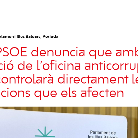
rlament Illes Balears
,
Portada
-PSOE denuncia que am
ció de l’oficina anticorru
ontrolarà directament l
acions que els afecten