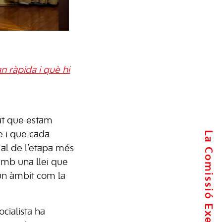
n ràpida i què hi
at que estam
La Comissió Executiva
e i que cada
al de l’etapa més
amb una llei que
un àmbit com la
cialista ha