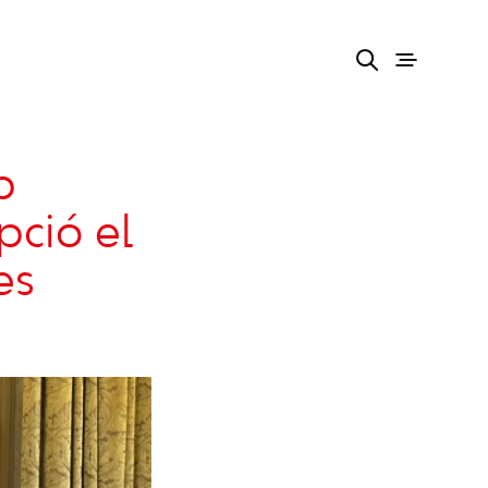
b
pció el
es