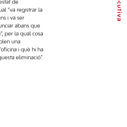
’estat de
al “va registrar la
ns i va ser
nunciar abans que
i”, per la qual cosa
olen una
’oficina i què hi ha
questa eliminació”.