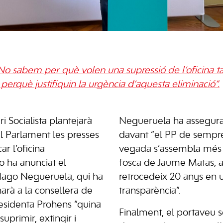
o sabem per què volen una supressió de l’oficina ta
perquè justifiquin la urgència d’aquesta eliminació”.
 Socialista plantejarà
Negueruela ha assegur
l Parlament les presses
davant “el PP de sempr
r l’oficina
vegada s’assembla més 
ho ha anunciat el
fosca de Jaume Matas, 
, Iago Negueruela, qui ha
retrocedeix 20 anys en 
rà a la consellera de
transparència”.
presidenta Prohens “quina
Finalment, el portaveu so
uprimir, extingir i