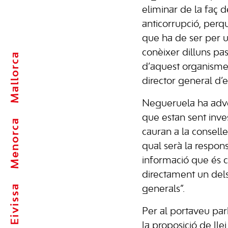
eliminar de la faç de
anticorrupció, perq
que ha de ser per u
conèixer dilluns pas
Mallorca
d’aquest organisme
director general d’
Negueruela ha adve
que estan sent inves
Menorca
cauran a la conselle
qual serà la respons
informació que és c
directament un dels
Eivissa
generals”.
Per al portaveu parl
la proposició de lle