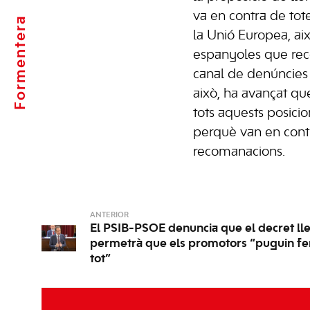
va en contra de tot
Formentera
la Unió Europea, aix
espanyoles que re
canal de denúncies 
això, ha avançat que
tots aquests posic
perquè van en cont
recomanacions.
ANTERIOR
El PSIB-PSOE denuncia que el decret lle
permetrà que els promotors “puguin fer
tot”