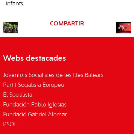
infants.
COMPARTIR
Webs destacades
Joventuts Socialistes de les Illes Balears
Partit Socialista Europeu
El Socialista
Fundación Pablo Iglesias
Fundació Gabriel Alomar
PSOE