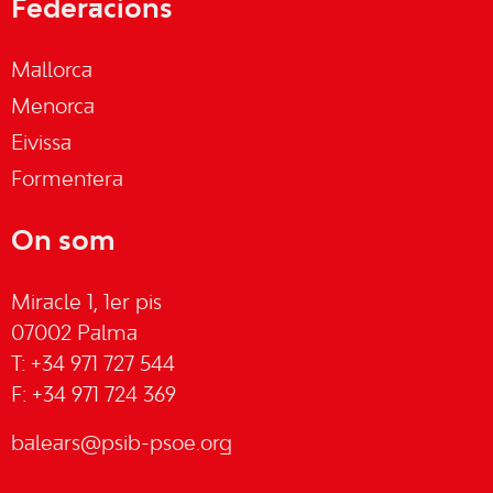
Federacions
Mallorca
Menorca
Eivissa
Formentera
On som
Miracle 1, 1er pis
07002 Palma
T: +34 971 727 544
F: +34 971 724 369
balears@psib-psoe.org