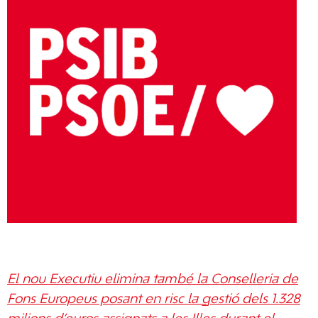
El nou Executiu elimina també la Conselleria de
Fons Europeus posant en risc la gestió dels 1.328