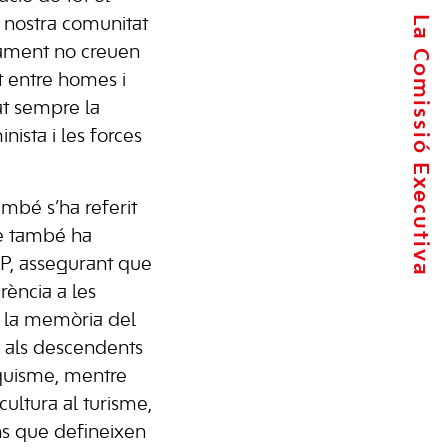
La Comissió Executiva
 nostra comunitat
ament no creuen
at entre homes i
t sempre la
inista i les forces
ambé s’ha referit
ue també ha
PP, assegurant que
rència a les
r la memòria del
ia als descendents
nquisme, mentre
ultura al turisme,
ns que defineixen