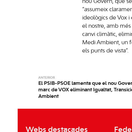
nou Govern, que s
“assumeix clarament
ideològics de Vox i 
el nostre, amb més
canvi climàtic, elim
Medi Ambient, un fe
els punts de vista”.
ANTERIOR
El PSIB-PSOE lamenta que el nou Gover
marc de VOX eliminant Igualtat, Transici
Ambient
Webs destacades
Fede