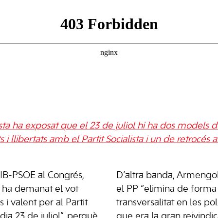
sta ha exposat que el 23 de juliol hi ha dos models de
 i llibertats amb el Partit Socialista i un de retrocés
SIB-PSOE al Congrés,
D’altra banda, Armengo
 ha demanat el vot
el PP “elimina de forma 
i valent per al Partit
transversalitat en les pol
dia 23 de juliol”, perquè
que era la gran reivindic