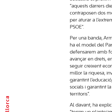
“aquests darrers d
contraposen dos mod
per aturar a l’extre
PSOE”.
Per una banda, Arm
ha el model del Part
defensarem amb forç
avançar en drets, en
seguir creixent eco
millor la riquesa, in
garantint l’educació,
socials i garantint l
territoris”.
Mallorca
Al davant, ha explica