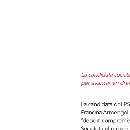
La candidata sociali
per avançar en drets
La candidata del P
Francina Armengol,
“decidit, compromès 
Socialista el pròxim 