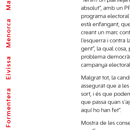
“tenim un planteja
absolut”, amb un P
programa electoral 
Menorca
està enfangant, que
creant un marc cont
l’esquerra i contra l
gent”, la qual cosa,
problema democràt
Eivissa
campanya electoral
Malgrat tot, la can
assegurat que a les
Formentera
sort, i és que pode
que passa quan s’aj
aquí ho han fet”.
Mostra de les conse