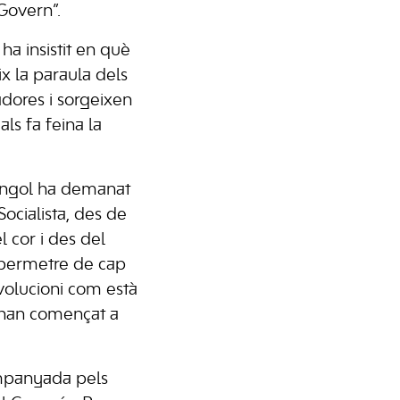
Govern”.
a insistit en què
x la paraula dels
ladores i sorgeixen
ls fa feina la
engol ha demanat
 Socialista, des de
l cor i des del
permetre de cap
olucioni com està
n han començat a
mpanyada pels