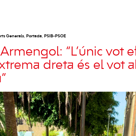
rts Generals
,
Portada
,
PSIB-PSOE
 Armengol: “L’únic vot e
extrema dreta és el vot al
a”