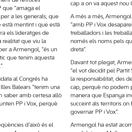
ment de retrocés
cap a on va aquest nou 
P que “amaga el
per a les generals, que
A més a més, Armengol h
 està mentint i que està
“amb PP i Vox desaparei
ra els lideratges de
treballadors i les trebal
a realitat que viu la
només els noms pels qua
 per a Armengol, “és un
dreta”.
ic que tenim aquesta
Davant tot plegat, Arm
”.
“el vot decidit pel Partit
didata al Congrés ha
la responsabilitat, des de
 Illes Balears “tenim una
cap, perquè no podem 
m saber amb certesa allò
manera que Espanya inv
unten PP i Vox, perquè
succeint als territoris o
governar PP i Vox”.
qüències d’això és el
Armengol ha estat aco