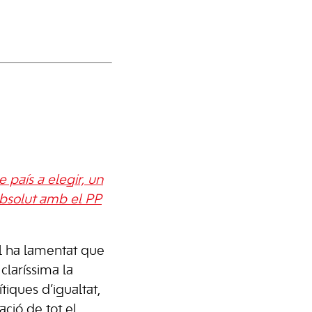
 país a elegir, un
 absolut amb el PP
l ha lamentat que
claríssima la
ítiques d’igualtat,
ació de tot el