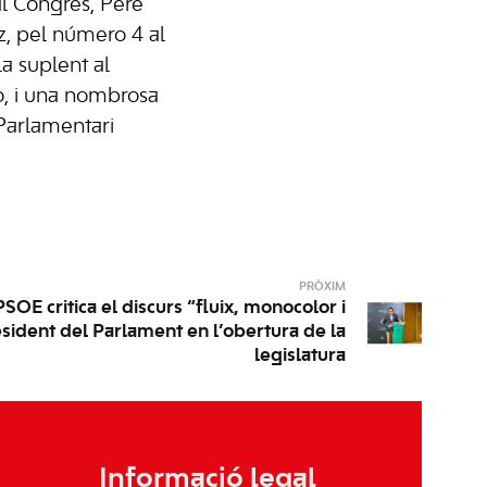
al Congrés, Pere
z, pel número 4 al
a suplent al
, i una nombrosa
Parlamentari
PRÒXIM
SOE critica el discurs “fluix, monocolor i
sident del Parlament en l’obertura de la
legislatura
Informació legal