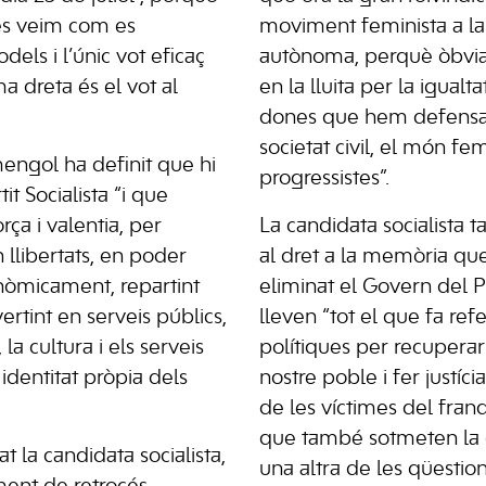
ies veim com es
moviment feminista a la
els i l’únic vot eficaç
autònoma, perquè òbvi
ma dreta és el vot al
en la lluita per la igualt
dones que hem defensa
societat civil, el món fem
engol ha definit que hi
progressistes”.
it Socialista “i que
a i valentia, per
La candidata socialista t
 llibertats, en poder
al dret a la memòria q
nòmicament, repartint
eliminat el Govern del 
vertint en serveis públics,
lleven “tot el que fa refe
 la cultura i els serveis
polítiques per recupera
a identitat pròpia dels
nostre poble i fer justíc
de les víctimes del fra
que també sotmeten la c
t la candidata socialista,
una altra de les qüestio