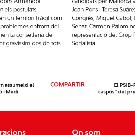
egons Armengol
candidats per Mallorca 
 els postulats
Joan Pons i Teresa Suáre
en un territori fràgil com
Congrés, Miquel Cabot, l
 problemes enfront del
Senat, Carmen Palomino
inen la conselleria de
representació del Grup 
t gravíssim des de tots
Socialista.
COMPARTIR
n assumeixi el
El PSIB-P
ó i Medi
caspós” del pre
racions
On som