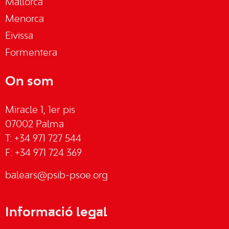
Mallorca
Menorca
Eivissa
Formentera
On som
Miracle 1, 1er pis
07002 Palma
T: +34 971 727 544
F: +34 971 724 369
balears@psib-psoe.org
Informació legal