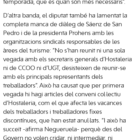
temporada, que és quan són més necessaris”.
D’altra banda, el diputat també ha lamentat la
completa manca de diàleg de Sáenz de San
Pedro i de la presidenta Prohens amb les
organitzacions sindicals responsables de les
àrees del turisme: “No s’han reunit ni una sola
vegada amb els secretaris generals d’Hostaleria
ni de CCOO ni d’UGT, desisteixen de reunir-se
amb els principals representants dels
treballadors”. Això ha causat que per primera
vegada hi hagi articles del conveni col·lectiu
d’Hostaleria, com el que afecta les vacances
dels treballadors i treballadores fixes
discontínues, que han estat anul·lats. “I això ha
succeït -afirma Negueruela- perquè des del
Govern no volen cridar, ni intermediar, ni