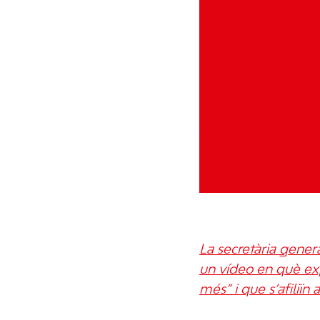
La secretària gene
un vídeo en què expl
més” i que s’afiliïn a