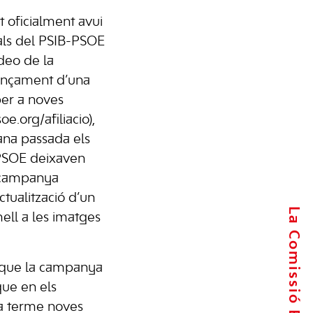
 oficialment avui
ials del PSIB-PSOE
deo de la
llançament d’una
per a noves
e.org/afiliacio),
ana passada els
B-PSOE deixaven
 campanya
ctualització d’un
La Comissió Executiva
ell a les imatges
t que la campanya
 que en els
 a terme noves