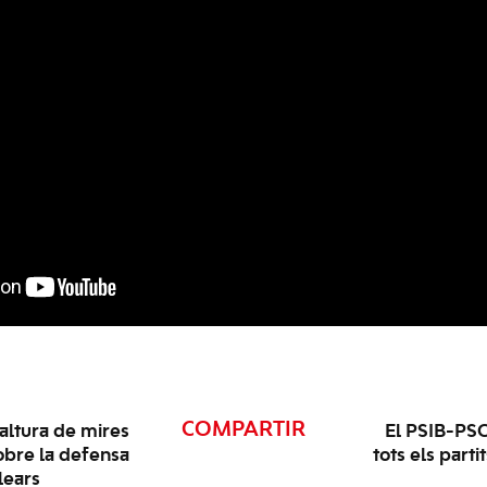
COMPARTIR
altura de mires
El PSIB-PS
obre la defensa
tots els parti
lears