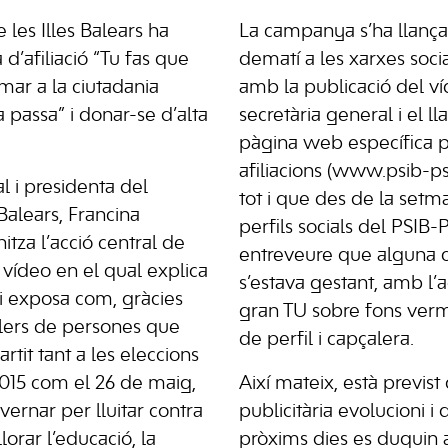
e les Illes Balears ha
La campanya s’ha llançat
d’afiliació “Tu fas que
dematí a les xarxes soc
imar a la ciutadania
amb la publicació del ví
a passa” i donar-se d’alta
secretària general i el 
pàgina web específica 
afiliacions (www.psib-pso
l i presidenta del
tot i que des de la setm
Balears, Francina
perfils socials del PSI
tza l’acció central de
entreveure que alguna
ídeo en el qual explica
s’estava gestant, amb l’a
t i exposa com, gràcies
gran TU sobre fons verm
ilers de persones que
de perfil i capçalera.
rtit tant a les eleccions
15 com el 26 de maig,
Així mateix, està previs
vernar per lluitar contra
publicitària evolucioni i
llorar l’educació, la
pròxims dies es duguin