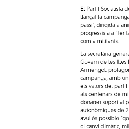
El Partit Socialista d
llançat la campanya 
passi”, dirigida a an
progressista a “fer l
com a militants.
La secretària genera
Govern de les Illes 
Armengol, protagoni
campanya, amb un v
els valors del parti
als centenars de m
donaren suport al pa
autonòmiques de 20
avui és possible “go
el canvi climàtic, mi