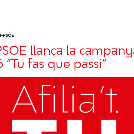
B-PSOE
PSOE llança la campany
ió “Tu fas que passi”