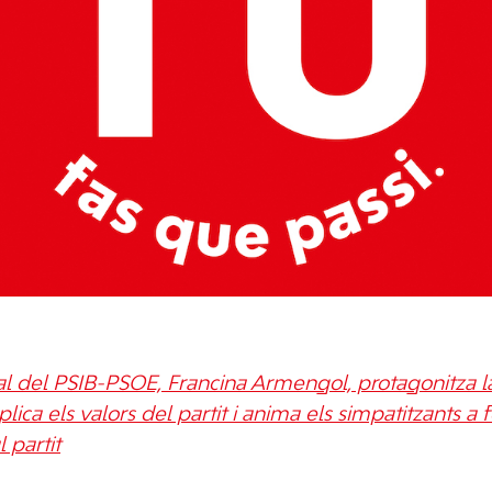
ral del PSIB-PSOE, Francina Armengol, protagonitz
ica els valors del partit i anima els simpatitzants a 
l partit