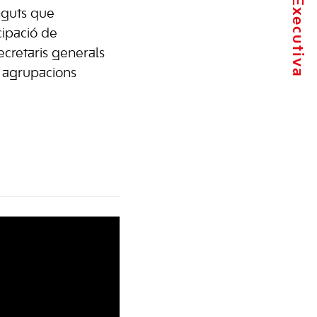
nguts que
ipació de
secretaris generals
i agrupacions