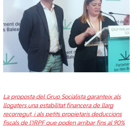
La proposta del Grup Socialista garanteix als
llogaters una estabilitat financera de llarg
recorregut, i als petits propietaris deduccions
fiscals de l’IRPF que poden arribar fins al 90%