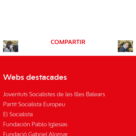
COMPARTIR
Webs destacades
Joventuts Socialistes de les Illes Balears
Partit Socialista Europeu
El Socialista
Fundación Pablo Iglesias
Fundació Gabriel Alomar