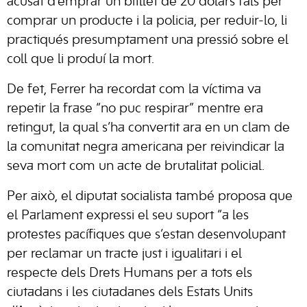
acusat d’emprar un bitllet de 20 dòlars fals per
comprar un producte i la policia, per reduir-lo, li
practiqués presumptament una pressió sobre el
coll que li produí la mort.
De fet, Ferrer ha recordat com la víctima va
repetir la frase “no puc respirar” mentre era
retingut, la qual s’ha convertit ara en un clam de
la comunitat negra americana per reivindicar la
seva mort com un acte de brutalitat policial.
Per això, el diputat socialista també proposa que
el Parlament expressi el seu suport “a les
protestes pacífiques que s’estan desenvolupant
per reclamar un tracte just i igualitari i el
respecte dels Drets Humans per a tots els
ciutadans i les ciutadanes dels Estats Units