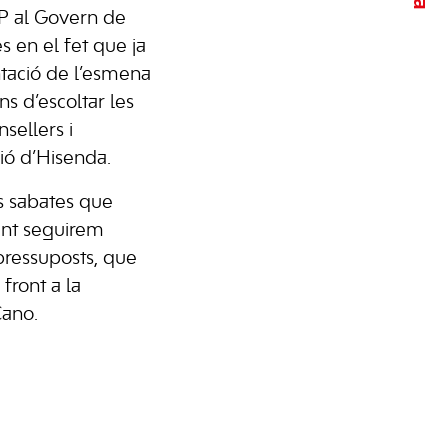
PP al Govern de
ès en el fet que ja
ntació de l’esmena
ans d’escoltar les
sellers i
ió d’Hisenda.
s sabates que
ent seguirem
ressuposts, que
front a la
Cano.