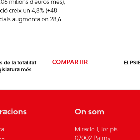
06 milions d’euros més),
ió creix un 4,8% (+48
Socials augmenta en 28,6
COMPARTIR
de la totalitat
El PSIB
gislatura més
racions
On som
ca
Miracle 1, 1er pis
07002 Palma