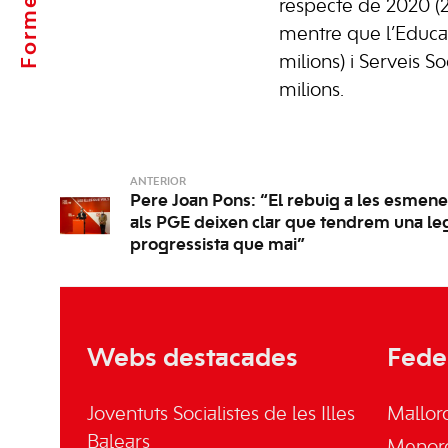
respecte de 2020 (2
mentre que l’Educac
milions) i Serveis 
milions.
ANTERIOR
Pere Joan Pons: “El rebuig a les esmenes 
als PGE deixen clar que tendrem una le
progressista que mai”
Webs destacades
Fede
Joventuts Socialistes de les Illes
Mallor
Balears