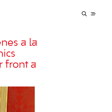
nes a la
mics
 front a