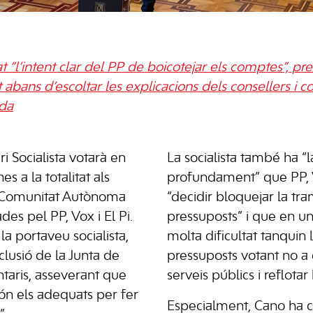
cat “l’intent clar del PP de boicotejar els comptes”, p
 tot abans d’escoltar les explicacions dels consellers i 
nda
i Socialista votarà en
La socialista també ha “
s a la totalitat als
profundament” que PP, V
a Comunitat Autònoma
“decidir bloquejar la tra
des pel PP, Vox i El Pi.
pressuposts” i que en 
la portaveu socialista,
molta dificultat tanquin 
nclusió de la Junta de
pressuposts votant no a e
taris, asseverant que
serveis públics i reflotar
ón els adequats per fer
Especialment, Cano ha crit