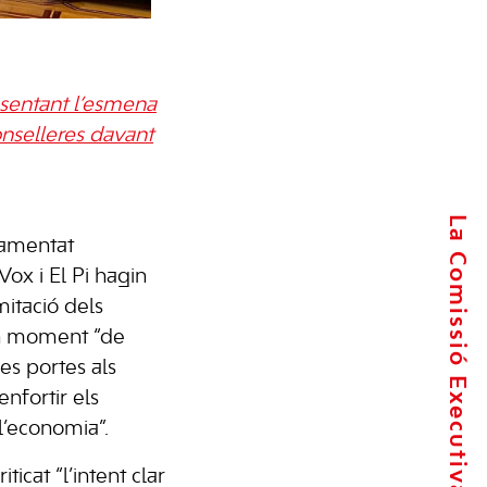
resentant l’esmena
conselleres davant
La Comissió Executiva
lamentat
ox i El Pi hagin
mitació dels
un moment “de
les portes als
nfortir els
 l’economia”.
icat “l’intent clar