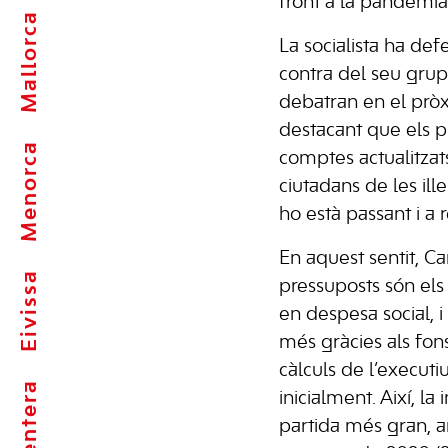
front a la pandèmia
Mallorca
La socialista ha def
contra del seu grup
debatran en el prò
destacant que els p
Menorca
comptes actualitzat
ciutadans de les ille
ho està passant i a 
En aquest sentit, C
Eivissa
pressuposts són els 
en despesa social, 
més gràcies als fo
càlculs de l’execut
Formentera
inicialment. Així, la 
partida més gran, 