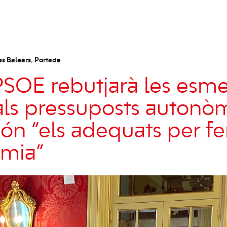
es Balears
,
Portada
PSOE rebutjarà les esme
t als pressuposts autonò
ón “els adequats per fer
èmia”