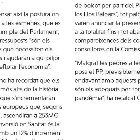
”.
de boicot per part del 
ensat així la postura en
les Illes Balears”, fet pal
 a les esmenes, que es
varen anunciar la prese
xim ple del Parlament,
a la totalitat fins i tot ab
ressuposts “són els
compareixences dels con
s que necessiten els
conselleres en la Comiss
s i ajudaran a qui pitjor
“Malgrat les pedres a le
reflotar l’economia”.
posa el PP, previsiblem
ano ha recordat que els
endavant amb aquests p
més alts de la història
són els adequats per fer 
i que s’incrementaran
pandèmia”, ha recalcat 
ns europeus que, segons
iu, ascendiran a 253M€
inversió en Sanitat és la
amb un 12% d’increment