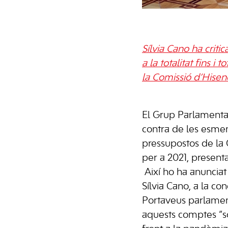
Sílvia Cano ha criti
a la totalitat fins i
la Comissió d’Hise
El Grup Parlamentar
contra de les esmene
pressupostos de l
per a 2021, presenta
Així ho ha anunciat 
Sílvia Cano, a la co
Portaveus parlamen
aquests comptes “s