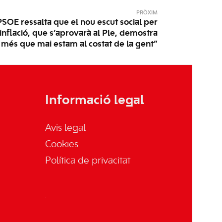
PRÒXIM
PSOE ressalta que el nou escut social per
nflació, que s’aprovarà al Ple, demostra
 més que mai estam al costat de la gent”
Informació legal
Avis legal
Cookies
Política de privacitat