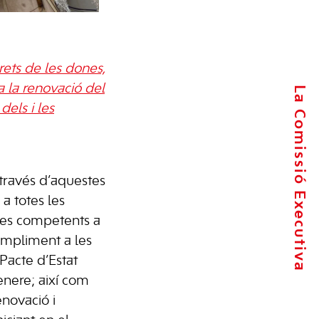
rets de les dones,
 la renovació del
La Comissió Executiva
dels i les
 través d’aquestes
a totes les
ues competents a
ompliment a les
acte d’Estat
ènere; així com
enovació i