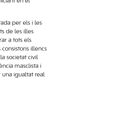
niciant en el
da per els i les
s de les illes
ar a tots els
 consistoris illencs
a societat civil
ència masclista i
 una igualtat real