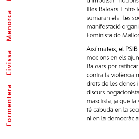
d’impulsar mocions 
Illes Balears. Entre l
Menorca
sumaran els i les so
manifestació organ
Feminista de Mallor
Així mateix, el PSI
Eivissa
mocions en els ajun
Balears per ratific
contra la violència 
drets de les dones 
Formentera
discurs negacionista
masclista, ja que la
té cabuda en la soc
ni en la democràcia