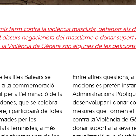
ís ferm contra la violència masclista, defensar els d
discurs negacionista del masclisme o donar suport a
 la Violència de Gènere són algunes de les peticions 
e les Illes Balears se
Entre altres qüestions, a
 a la commemoració
mocions es pretén instar 
l per a l’eliminació de la
Administracions Públiq
s dones, que se celebra
desenvolupar i donar c
, i participarà de totes
mesures que formen el P
ramades per les
contra la Violència de G
titats feministes, a més
donar suport a la seva r