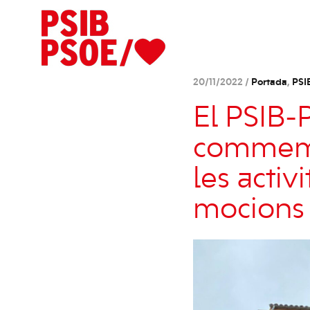
20/11/2022 /
Portada
,
PSI
El PSIB-
commemor
les acti
mocions 