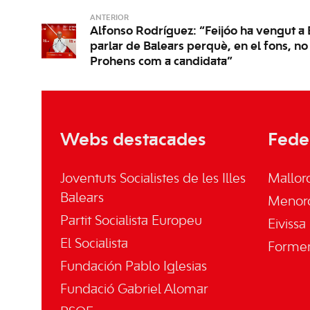
ANTERIOR
Alfonso Rodríguez: “Feijóo ha vengut a 
parlar de Balears perquè, en el fons, no
Prohens com a candidata”
Webs destacades
Fede
Joventuts Socialistes de les Illes
Mallor
Balears
Menor
Partit Socialista Europeu
Eivissa
El Socialista
Forme
Fundación Pablo Iglesias
Fundació Gabriel Alomar