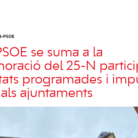
B-PSOE
PSOE se suma a la
ació del 25-N partici
vitats programades i imp
als ajuntaments