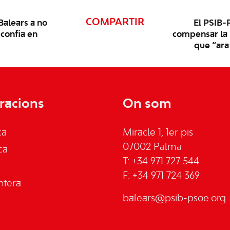
COMPARTIR
Balears a no
El PSIB-
 confia en
compensar la i
que “ara
racions
On som
ca
Miracle 1, 1er pis
07002 Palma
ca
T: +34 971 727 544
F: +34 971 724 369
ntera
balears@psib-psoe.org