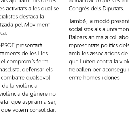
als ajuntaments de les
actualització que s’està i
es activitats a les qual se
Congrés dels Diputats.
cialistes destaca la
També, la moció presenta
itzada pel Moviment
socialistes als ajuntament
ca.
Balears anima a col·labor
B-PSOE presentarà
representats polítics dels
taments de les Illes
amb les associacions de l
ar el compromís ferm
que lluiten contra la viol
masclista, defensar els
treballen per aconseguir
i combatre qualsevol
entre homes i dones.
 de la violència
 violència de gènere no
ietat que aspiram a ser,
 que volem consolidar.