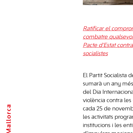
Ratificar el comprom
combatre qualsevol 
Pacte d’Estat contra
socialistes
El Partit Socialista d
sumarà un any més
del Dia Internaciona
violència contra le
Mallorca
cada 25 de novembre
les activitats prog
institucions i les en