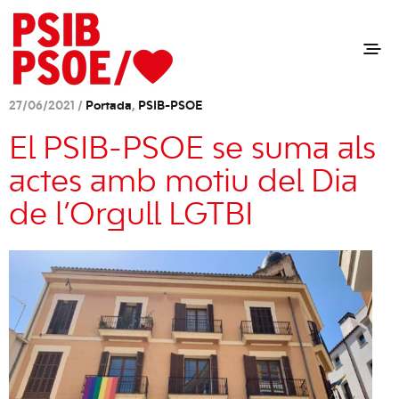
27/06/2021 /
Portada
,
PSIB-PSOE
El PSIB-PSOE se suma als
actes amb motiu del Dia
de l’Orgull LGTBI