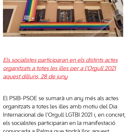
Els socialistes participaran en els distints actes
organitzats a totes les illes per a l’Orgull 2021
aquest dilluns, 28 de juny
El PSIB-PSOE se sumarà un any més als actes
organitzats a totes les illes amb motiu del Dia
Internacional de l’Orgull LGTBI 2021 i, en concret,
els socialistes participaran en la manifestació
convocada a Palma que tindrà lloc aquest