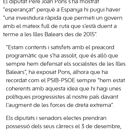
El diputat Pere Joan Pons s’ha mostrat
“esperançat” perquè a Espanya hi pugui haver
“una investidura ràpida que permeti un govern
amb el mateix full de ruta que s’està duent a
terme a les Illes Balears des de 2015”.
“Estam contents i satisfets amb el preacord
programàtic que s’ha assolit, que és allò que
sempre hem defensat els socialistes de les Illes
Balears”, ha exposat Pons, alhora que ha
recordat com el PSIB-PSOE sempre “hem estat
coherents amb aquesta idea que hi hagi unes
polítiques progressistes al nostre país davant
l’augment de les forces de dreta extrema”.
Els diputats i senadors electes prendran
possessió dels seus càrrecs el 3 de desembre,