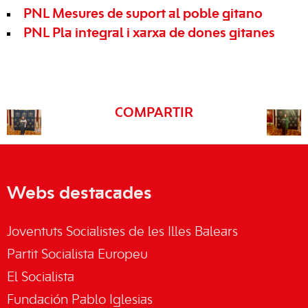
PNL Mesures de suport al poble gitano
PNL Pla integral i xarxa de dones gitanes
COMPARTIR
Webs destacades
Joventuts Socialistes de les Illes Balears
Partit Socialista Europeu
El Socialista
Fundación Pablo Iglesias