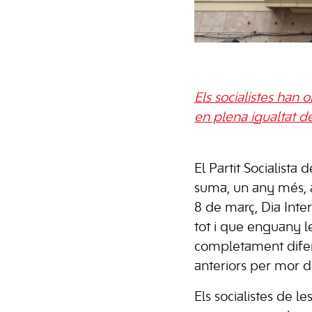
Els socialistes han o
en plena igualtat d
El Partit Socialista d
suma, un any més, a
8 de març, Dia Inte
tot i que enguany l
completament difer
anteriors per mor 
Els socialistes de le