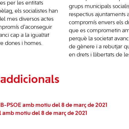
es per les entitats
grups municipals socialis
èlag, els socialistes han
respectius ajuntaments 
del mes diversos actes
compromís envers els dr
mpromís d’aconseguir
que es comprometin amb
nci cap a la igualtat
perquè la societat avanci
tre dones i homes.
de gènere i a rebutjar q
en drets i llibertats de l
addicionals
IB-PSOE amb motiu del 8 de març de 2021
 amb motiu del 8 de març de 2021