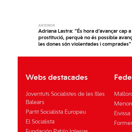
ANTERIOR
Adriana Lastra: “És hora d’avançar cap a 
prostitució, perquè no és possible avança
les dones són violentades i comprades”
Webs destacades
Fede
Joventuts Socialistes de les Illes
Mallor
Balears
Menor
Partit Socialista Europeu
Eivissa
El Socialista
Forme
Fundación Pablo Iglesias