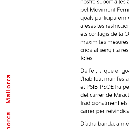
nostre suport a les 
pel Moviment Femini
quals participarem
ateses les restriccio
els contagis de la 
màxim les mesures 
crida al seny i la re
totes.
De fet, ja que engu
Mallorca
l’habitual manifest
el PSIB-PSOE ha pen
del carrer de Mirac
tradicionalment els 
carrer per reivindic
Menorca
D’altra banda, a mé