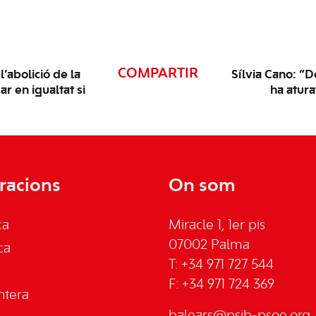
COMPARTIR
l’abolició de la
Sílvia Cano: “
r en igualtat si
ha atura
racions
On som
ca
Miracle 1, 1er pis
07002 Palma
ca
T: +34 971 727 544
F: +34 971 724 369
ntera