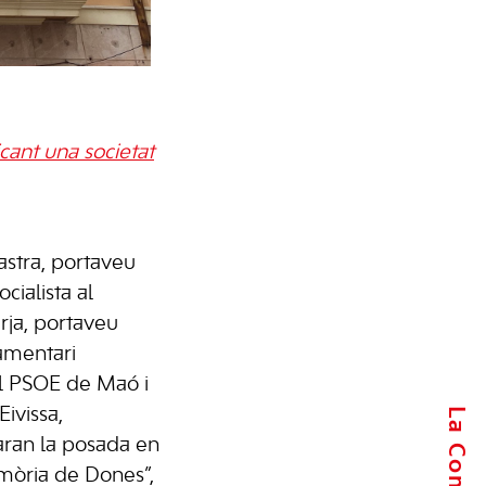
icant una societat
astra, portaveu
cialista al
rja, portaveu
lamentari
pel PSOE de Maó i
Eivissa,
aran la posada en
mòria de Dones”,