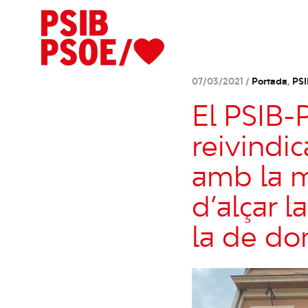
07/03/2021 /
Portada
,
PS
El PSIB-
reivindi
amb la m
d’alçar l
la de do