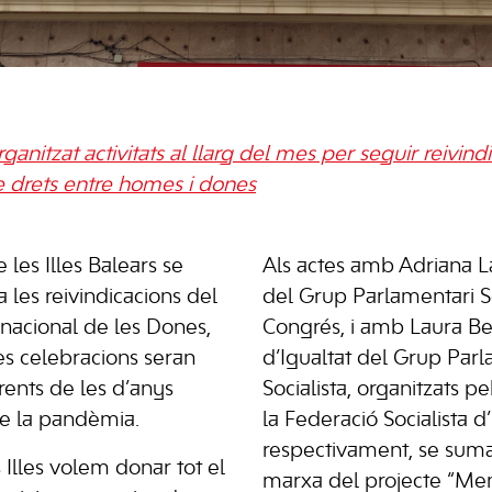
rganitzat activitats al llarg del mes per seguir reivind
e drets entre homes i dones
e les Illes Balears se
Als actes amb Adriana L
 les reivindicacions del
del Grup Parlamentari So
rnacional de les Dones,
Congrés, i amb Laura Be
es celebracions seran
d’Igualtat del Grup Par
ents de les d’anys
Socialista, organitzats 
de la pandèmia.
la Federació Socialista d’
respectivament, se sum
s Illes volem donar tot el
marxa del projecte “Me