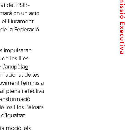
La Comissió Executiva
tat del PSIB-
ntarà en un acte
i el lliurament
 de la Federació
tes impulsaran
de les Illes
 l’arxipèlag
nacional de les
oviment feminista
at plena i efectiva
transformació
de les Illes Balears
 d’Igualtat.
ta moció, els