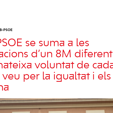
IB-PSOE
PSOE se suma a les
cacions d’un 8M diferen
ateixa voluntat de cad
a veu per la igualtat i el
na