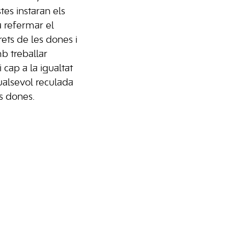
tes instaran els
a refermar el
ets de les dones i
 treballar
 cap a la igualtat
ualsevol reculada
es dones.