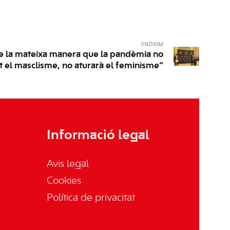
PRÒXIM
De la mateixa manera que la pandèmia no
t el masclisme, no aturarà el feminisme”
Informació legal
Avis legal
Cookies
Política de privacitat