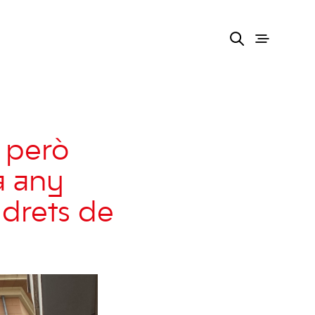
t però
a any
s drets de