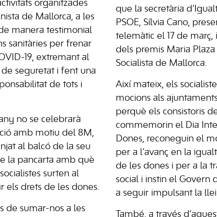
activitats organitzades
que la secretària d’Igual
sta de Mallorca, a les
PSOE, Sílvia Cano, prese
 de manera testimonial
telemàtic el 17 de març, 
ns sanitàries per frenar
dels premis Maria Plaza
COVID-19, extremant al
Socialista de Mallorca.
de seguretat i fent una
sponsabilitat de tots i
Així mateix, els socialis
mocions als ajuntaments 
perquè els consistoris de
any no se celebrarà
commemorin el Dia Inter
ació amb motiu del 8M,
Dones, reconeguin el m
jat al balcó de la seu
per a l’avanç en la igualt
le la pancarta amb què
de les dones i per a la 
socialistes surten al
social i instin el Govern 
ar els drets de les dones.
a seguir impulsant la llei
s de sumar-nos a les
També, a través d’aques