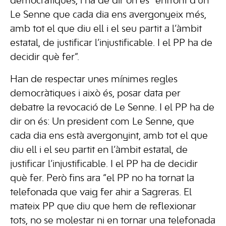
democràtiques, i ha de dir on és “enfront d’un
Le Senne que cada dia ens avergonyeix més,
amb tot el que diu ell i el seu partit a l’àmbit
estatal, de justificar l’injustificable. I el PP ha de
decidir què fer”.
Han de respectar unes mínimes regles
democràtiques i això és, posar data per
debatre la revocació de Le Senne. I el PP ha de
dir on és: Un president com Le Senne, que
cada dia ens està avergonyint, amb tot el que
diu ell i el seu partit en l’àmbit estatal, de
justificar l’injustificable. I el PP ha de decidir
què fer. Però fins ara “el PP no ha tornat la
telefonada que vaig fer ahir a Sagreras. El
mateix PP que diu que hem de reflexionar
tots, no se molestar ni en tornar una telefonada