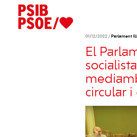
01/12/2022 /
Parlament Ill
El Parla
socialist
mediambi
circular 