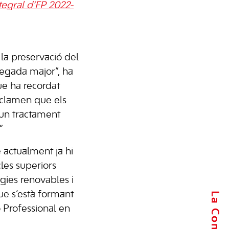
tegral d’FP 2022-
 la preservació del
egada major”, ha
ue ha recordat
eclamen que els
un tractament
”
 actualment ja hi
les superiors
gies renovables i
que s’està formant
 Professional en