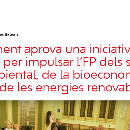
es Balears
ment aprova una iniciati
a per impulsar l’FP dels 
ental, de la bioecono
i de les energies renova