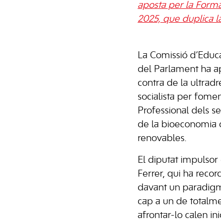
aposta per la Forma
2025, que duplica l
La Comissió d’Educa
del Parlament ha ap
contra de la ultradre
socialista per fome
Professional dels s
de la bioeconomia ci
renovables.
El diputat impulsor 
Ferrer, qui ha reco
davant un paradig
cap a un de totalme
afrontar-lo calen in