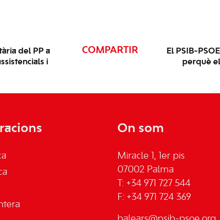
COMPARTIR
ària del PP a
El PSIB-PSOE v
ssistencials i
perquè el
racions
On som
ca
Miracle 1, 1er pis
07002 Palma
ca
T: +34 971 727 544
F: +34 971 724 369
ntera
balears@psib-psoe.org