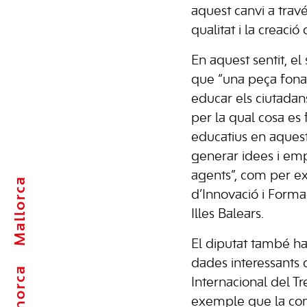
aquest canvi a trav
qualitat i la creació
En aquest sentit, el 
que “una peça fonam
educar els ciutadans
per la qual cosa es 
educatius en aquest
generar idees i emp
agents”, com per e
Mallorca
d’Innovació i Forma
Illes Balears.
El diputat també h
dades interessants 
Menorca
Internacional del Tr
exemple que la con