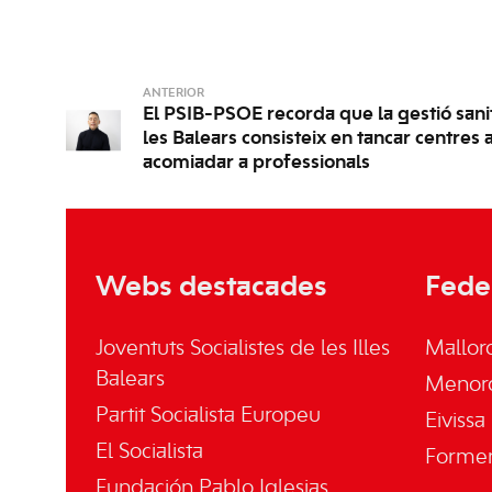
ANTERIOR
El PSIB-PSOE recorda que la gestió sanit
les Balears consisteix en tancar centres a
acomiadar a professionals
Webs destacades
Fede
Joventuts Socialistes de les Illes
Mallor
Balears
Menor
Partit Socialista Europeu
Eivissa
El Socialista
Forme
Fundación Pablo Iglesias