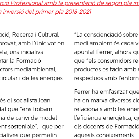
ció Professional amb la presentació de segon pla in
a inversió del primer pla 2018-2021
ció, Recerca i Cultural
“La conscienciació sobre
rovat, amb l’únic vot en
medi ambient és cada v
ta, una iniciativa
apuntat Ferrer, alhora q
ntar la Formació
que “els consumidors r
ectors mediambiental,
productes es facin amb 
rcular i de les energies
respectuós amb l’entorn
Ferrer ha emfasitzat que
és el socialista Joan
ha en marxa diversos cic
rdat que “ens trobam
relacionats amb les ener
ma de canvi de model
l’eficiència energètica, 
nt sostenible”, i que per
els docents de Formació
iciatives que permetin
aquests coneixements.