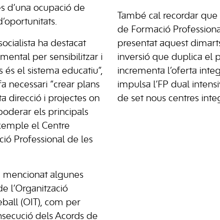
és d’una ocupació de
També cal recordar que e
 d’oportunitats.
de Formació Professiona
socialista ha destacat
presentat aquest dimart
ental per sensibilitzar i
inversió que duplica el 
 és el sistema educatiu”,
incrementa l’oferta inte
fa necessari “crear plans
impulsa l’FP dual intens
a direcció i projectes on
de set nous centres integ
oderar els principals
xemple el Centre
ció Professional de les
a mencionat algunes
de l’Organització
eball (OIT), com per
secució dels Acords de