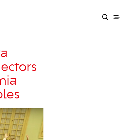
va
sectors
mia
bles