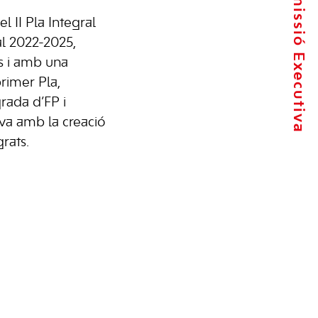
La Comissió Executiva
l II Pla Integral
l 2022-2025,
s i amb una
primer Pla,
grada d’FP i
iva amb la creació
rats.