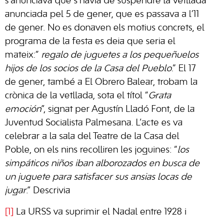
s’anunciava que s’havia de suspendre la vetllada
anunciada pel 5 de gener, que es passava a l’11
de gener. No es donaven els motius concrets, el
programa de la festa es deia que seria el
mateix:”
regalo de juguetes a los pequeñuelos
hijos de los socios de la Casa del Pueblo
.” El 17
de gener, també a El Obrero Balear, trobam la
crònica de la vetllada, sota el títol “
Grata
emoción
”, signat per Agustín Lladó Font, de la
Juventud Socialista Palmesana. L’acte es va
celebrar a la sala del Teatre de la Casa del
Poble, on els nins recolliren les joguines: “
los
simpáticos niños iban alborozados en busca de
un juguete para satisfacer sus ansias locas de
jugar
.” Descrivia
[1]
La URSS va suprimir el Nadal entre 1928 i