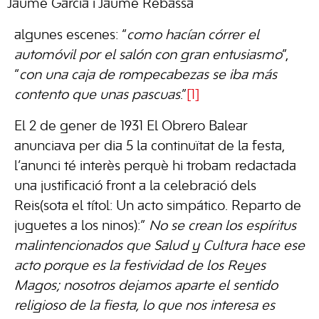
Jaume Garcia i Jaume Rebassa
algunes escenes: “
como hacían córrer el
automóvil por el salón con gran entusiasmo
”,
“
con una caja de rompecabezas se iba más
contento que unas pascuas
.”
[1]
El 2 de gener de 1931 El Obrero Balear
anunciava per dia 5 la continuïtat de la festa,
l’anunci té interès perquè hi trobam redactada
una justificació front a la celebració dels
Reis(sota el títol: Un acto simpático. Reparto de
juguetes a los ninos):”
No se crean los espíritus
malintencionados que Salud y Cultura hace ese
acto porque es la festividad de los Reyes
Magos; nosotros dejamos aparte el sentido
religioso de la fiesta, lo que nos interesa es