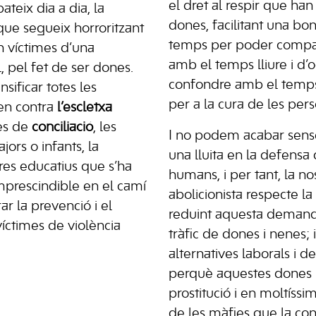
el dret al respir que han 
ateix dia a dia, la
dones, facilitant una bo
 que segueix horroritzant
temps per poder compatib
n víctimes d’una
amb el temps lliure i d’o
l, pel fet de ser dones.
confondre amb el temps
nsificar totes les
per a la cura de les pers
ten contra
l’escletxa
ues de
conciliació
, les
I no podem acabar sense 
ors o infants, la
una lluita en la defensa 
tres educatius que s’ha
humans, i per tant, la no
mprescindible en el camí
abolicionista respecte la 
rar la prevenció i el
reduint aquesta demanda 
víctimes de violència
tràfic de dones i nenes; 
alternatives laborals i d
perquè aquestes dones 
prostitució i en moltíssi
de les màfies que la con