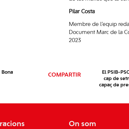
Pilar Costa
Membre de l’equip reda
Document Marc de la Con
2023
s Bona
El PSIB-PSO
COMPARTIR
cap de setm
capaç de pres
racions
On som