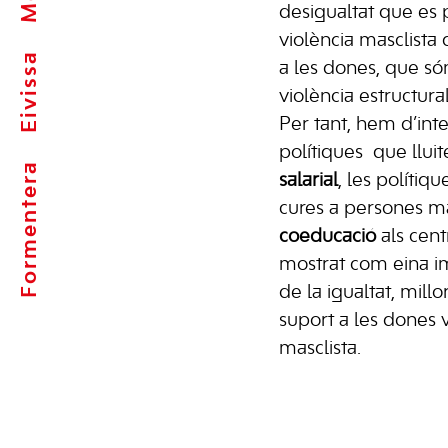
desigualtat que es p
violència masclista
Eivissa
a les dones, que só
violència estructura
Per tant, hem d’inte
polítiques que llui
Formentera
salarial
, les polítiq
cures a persones maj
coeducació
als cen
mostrat com eina i
de la igualtat, millo
suport a les dones 
masclista.