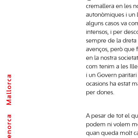
cremallera en les n
autonòmiques i un l
alguns casos va co
intensos, i per desc
sempre de la dreta 
avenços, però que f
en la nostra societa
com tenim a les Ill
i un Govern paritar
Mallorca
ocasions ha estat 
per dones.
A pesar de tot el qu
Menorca
podem ni volem mo
quan queda molt ca