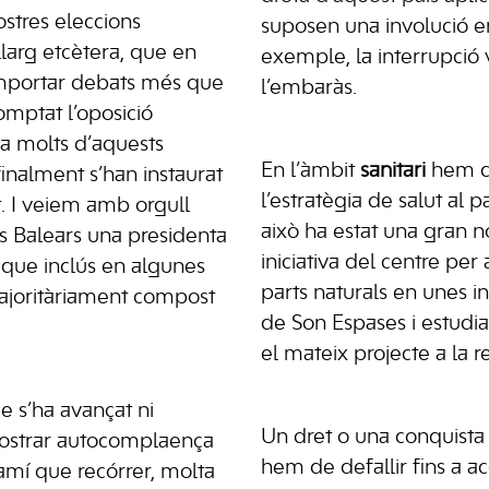
ostres eleccions
suposen una involució 
larg etcètera, que en
exemple, la interrupció 
mportar debats més que
l’embaràs.
omptat l’oposició
a molts d’aquests
En l’àmbit
sanitari
hem d
inalment s’han instaurat
l’estratègia de salut al p
t. I veiem amb orgull
això ha estat una gran no
es Balears una presidenta
iniciativa del centre pe
i que inclús en algunes
parts naturals en unes in
majoritàriament compost
de Son Espases i estudi
el mateix projecte a la res
e s’ha avançat ni
Un dret o una conquista
strar autocomplaença
hem de defallir fins a a
mí que recórrer, molta