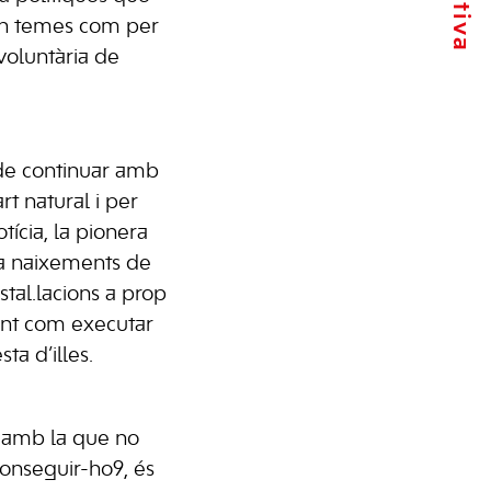
en temes com per
voluntària de
e continuar amb
art natural i per
tícia, la pionera
r a naixements de
stal.lacions a prop
ant com executar
ta d’illes.
 amb la que no
conseguir-ho9, és