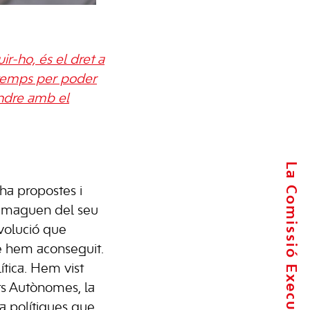
r-ho, és el dret a
l temps per poder
ondre amb el
La Comissió Executiva
 ha propostes i
s’amaguen del seu
nvolució que
e hem aconseguit.
lítica. Hem vist
ts Autònomes, la
ca polítiques que