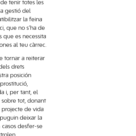
de tenir totes les
na gestió del
ilitzar la feina
ci, que no s’ha de
 que es necessita
ones al teu càrrec.
tornar a reiterar
dels drets
stra posición
prostitució,
i, per tant, el
i sobre tot, donant
e projecte de vida
puguin deixar la
m casos desfer-se
trolen.