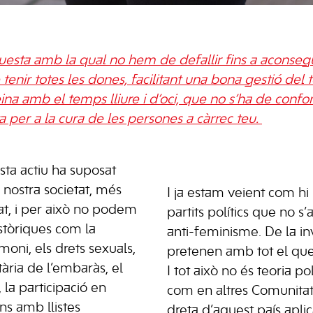
esta amb la qual no hem de defallir fins a aconsegui
 tenir totes les dones, facilitant una bona gestió de
eina amb el temps lliure i d’oci, que no s’ha de conf
 per a la cura de les persones a càrrec teu.
sta actiu ha suposat
 nostra societat, més
I ja estam veient com hi
tat, i per això no podem
partits polítics que no 
històriques com la
anti-feminisme. De la i
moni, els drets sexuals,
pretenen amb tot el qu
tària de l’embaràs, el
I tot això no és teoria po
 la participació en
com en altres Comunita
ns amb llistes
dreta d’aquest país apli