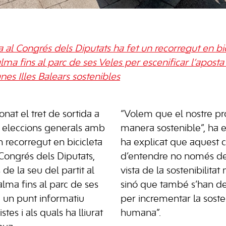
ta al Congrés dels Diputats ha fet un recorregut en bi
a fins al parc de ses Veles per escenificar l’aposta 
nes Illes Balears sostenibles
onat el tret de sortida a
“Volem que el nostre pro
 eleccions generals amb
manera sostenible”, ha 
 un recorregut en bicicleta
ha explicat que aquest 
Congrés dels Diputats,
d’entendre no només de
de la seu del partit al
vista de la sostenibilita
alma fins al parc de ses
sinó que també s’han de
a un punt informatiu
per incrementar la sosteni
stes i als quals ha lliurat
humana”.