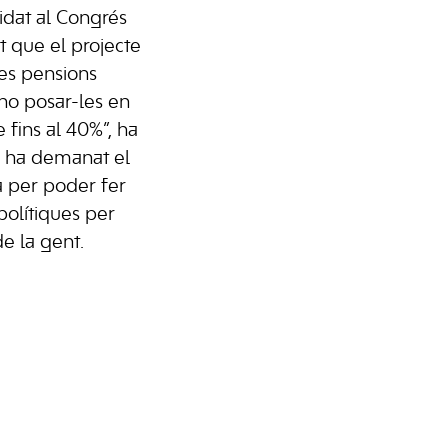
didat al Congrés
t que el projecte
les pensions
i no posar-les en
 fins al 40%”, ha
é ha demanat el
ta per poder fer
polítiques per
de la gent.