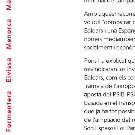
material de campa
Amb aquest recorreg
Menorca
volgut “demostrar 
Balears i una Espan
només mediambient
socialment i econò
Eivissa
Pons ha explicat que
reivindicaran les in
Balears, com els con
tramvia de l’aeropor
Formentera
aposta del PSIB-PS
basada en el transp
que ja ha fet possi
de l’ampliació del 
Son Espases i el Parc