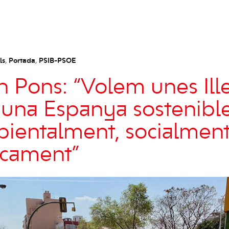
ls
,
Portada
,
PSIB-PSOE
n Pons: “Volem unes Ill
i una Espanya sostenibl
entalment, socialment
cament”