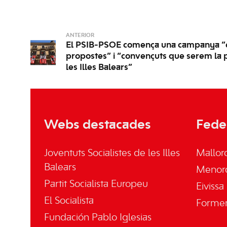
ANTERIOR
El PSIB-PSOE comença una campanya “e
propostes” i “convençuts que serem la 
les Illes Balears”
Webs destacades
Fede
Joventuts Socialistes de les Illes
Mallor
Balears
Menor
Partit Socialista Europeu
Eivissa
El Socialista
Forme
Fundación Pablo Iglesias