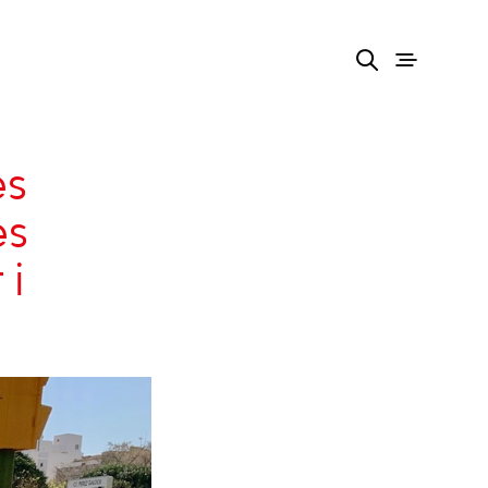
es
es
 i