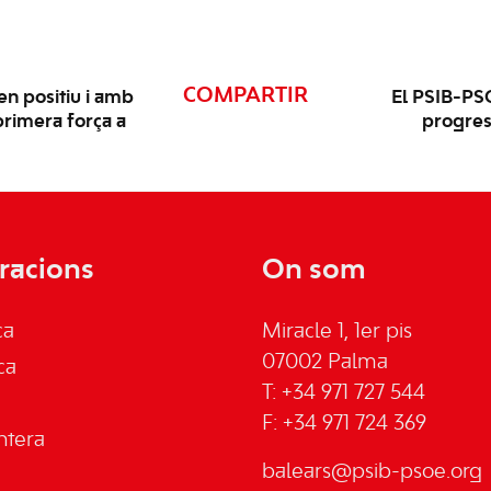
COMPARTIR
n positiu i amb
El PSIB-PS
primera força a
progress
racions
On som
ca
Miracle 1, 1er pis
07002 Palma
ca
T: +34 971 727 544
F: +34 971 724 369
ntera
balears@psib-psoe.org