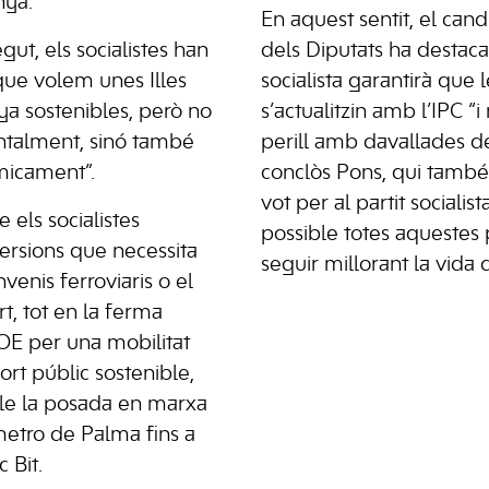
nya.
En aquest sentit, el can
ut, els socialistes han
dels Diputats ha destaca
que volem unes Illes
socialista garantirà que 
ya sostenibles, però no
s’actualitzin amb l’IPC “
alment, sinó també
perill amb davallades de
micament”.
conclòs Pons, qui tamb
vot per al partit socialis
 els socialistes
possible totes aquestes 
versions que necessita
seguir millorant la vida 
venis ferroviaris o el
t, tot en la ferma
OE per una mobilitat
ort públic sostenible,
ble la posada en marxa
metro de Palma fins a
 Bit.