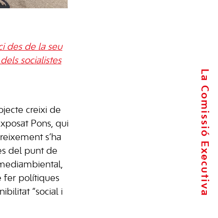
ci des de la seu
dels socialistes
La Comissió Executiva
jecte creixi de
exposat Pons, qui
creixement s’ha
s del punt de
t mediambiental,
 fer polítiques
bilitat “social i