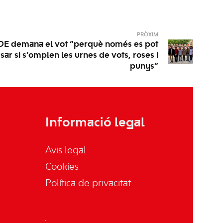
PRÒXIM
OE demana el vot “perquè només es pot
ar si s’omplen les urnes de vots, roses i
punys”
Informació legal
Avis legal
Cookies
Política de privacitat