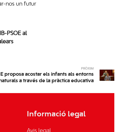
ar-nos un futur
SIB-PSOE al
alears
PRÒXIM
 proposa acostar els infants als entorns
naturals a través de la pràctica educativa
Informació legal
Avis legal