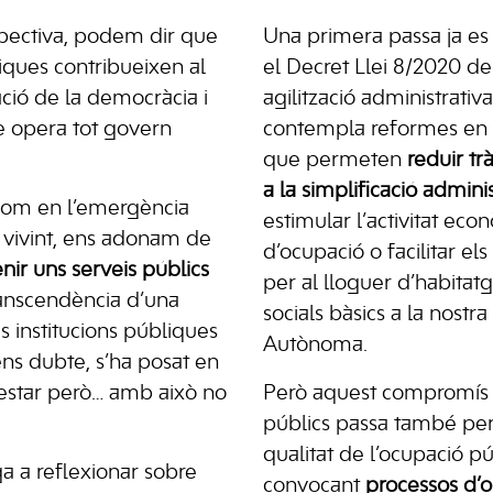
pectiva, podem dir que
Una primera passa ja e
liques contribueixen al
el Decret Llei 8/2020 de 
ció de la democràcia i
agilització administrativa
è opera tot govern
contempla reformes en 
que permeten
reduir tr
a la simplificació adminis
, com en l’emergència
estimular l’activitat eco
 vivint, ens adonam de
d’ocupació o facilitar els
nir uns serveis públics
per al lloguer d’habitatg
transcendència d’una
socials bàsics a la nostr
s institucions públiques
Autònoma.
ens dubte, s’ha posat en
nestar però… amb això no
Però aquest compromís 
públics passa també per
qualitat de l’ocupació pú
ga a reflexionar sobre
convocant
processos d’o