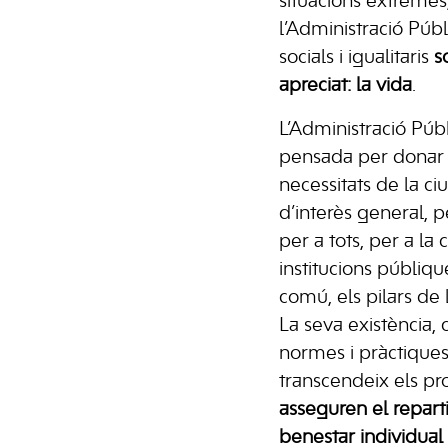
situacions extremes
l’Administració Públ
socials i igualitaris
s
apreciat: la vida
.
L’Administració Públ
pensada per donar 
necessitats de la c
d’interès general, 
per a tots, per a la
institucions públiqu
comú, els pilars d
La seva existència,
normes i pràctiques
transcendeix els pro
asseguren el repart
benestar individual 