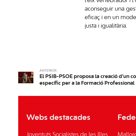
l’eix vertebrador i l
aconseguir una gest
eficaç i en un mod
justa i igualitària.
ANTERIOR
El PSIB-PSOE proposa la creació d’un co
específic per a la Formació Professional
Webs destacades
Fede
Joventuts Socialistes de les Illes
Mallor