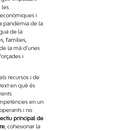
 les
 econòmiques i
la pandèmia de la
gua de la
, famílies,
 de la mà d’unes
forçades i
ls recursos i de
text en què és
rents
mpetències en un
ooperants i no
ectiu principal de
re
, cohesionar la