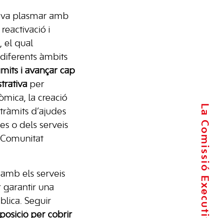
s va plasmar amb
reactivació i
, el qual
diferents àmbits
àmits i avançar cap
trativa
per
nòmica, la creació
La Comissió Executiva
 tràmits d’ajudes
es o dels serveis
a Comunitat
amb els serveis
 garantir una
blica. Seguir
posició per cobrir