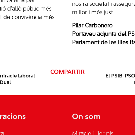
’única eina per
nostra societat i assegur
ió d’allò públic més
millor i més just.
el de convivència més
Pilar Carbonero
Portaveu adjunta del P
Parlament de les Illes B
COMPARTIR
ntracte laboral
El PSIB-PSOE
 Dual
racions
On som
ca
Miracle 1, 1er pis