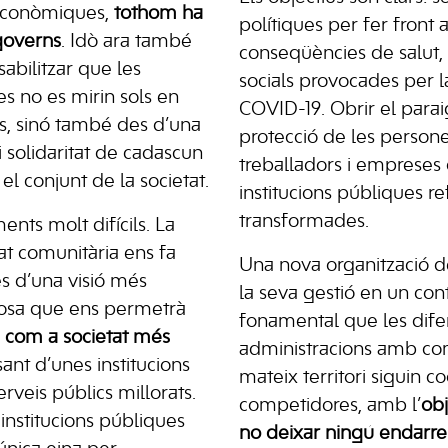
i econòmiques,
tothom ha
polítiques per fer front a
governs
. Idò ara també
conseqüències de salut,
bilitzar que les
socials provocades per 
es no es mirin sols en
COVID-19. Obrir el parai
s, sinó també des d’una
protecció de les persones
i solidaritat de cadascun
treballadors i empreses
el conjunt de la societat.
institucions públiques re
transformades.
ts molt difícils. La
at comunitària ens fa
Una nova organització de
es d’una visió més
la seva gestió en un con
 cosa que ens permetrà
fonamental que les dife
si com a societat més
administracions amb co
sant d’unes institucions
mateix territori siguin c
erveis públics millorats.
competidores, amb l’
obj
institucions públiques
no deixar ningú endarre