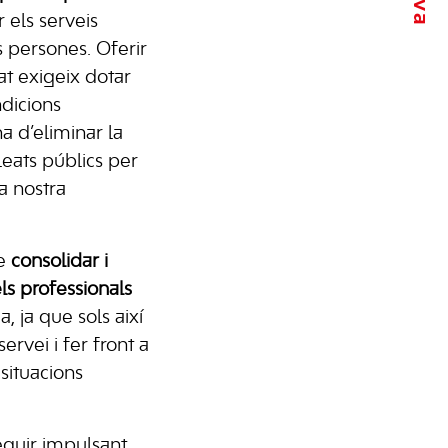
r els serveis
s persones. Oferir
at exigeix dotar
dicions
’ha d’eliminar la
eats públics per
la nostra
le
consolidar i
ls professionals
, ja que sols així
rvei i fer front a
situacions
seguir impulsant