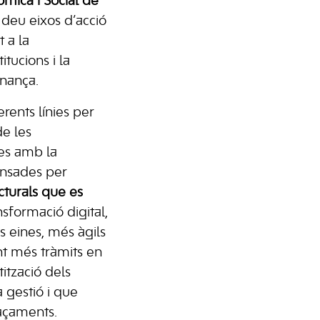
mica i Social de
 deu eixos d’acció
 a la
itucions i la
rnança.
rents línies per
de les
es amb la
ensades per
cturals que es
nsformació digital,
s eines, més àgils
ant més tràmits en
tització dels
a gestió i que
açaments.