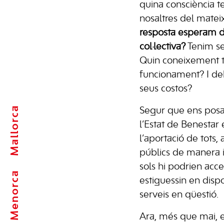
quina consciència 
nosaltres del mate
resposta esperam d
col·lectiva?
Tenim se
Quin coneixement 
funcionament? I del
seus costos?
Mallorca
Segur que ens pos
l’Estat de Benesta
l’aportació de tots, 
públics de manera igu
sols hi podrien acc
Menorca
estiguessin en disp
serveis en qüestió.
Ara, més que mai, en