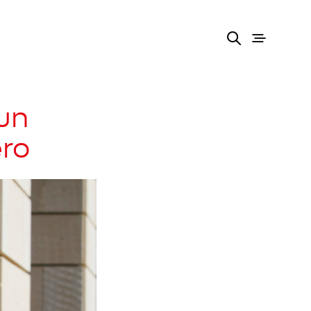
’un
ero