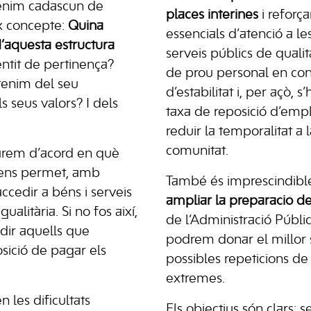
tenim cadascun de
places interines
i reforça
ix concepte:
Quina
essencials d’atenció a le
’aquesta estructura
serveis públics de qualit
ntit de pertinença?
de prou personal en con
tenim del seu
d’estabilitat i, per açò, s
s seus valors? I dels
taxa de reposició d’empl
reduir la temporalitat a 
comunitat.
arem d’acord en què
r ens permet, amb
També és imprescindib
accedir a béns i serveis
ampliar la preparació de
alitària. Si no fos així,
de l’Administració Pública
edir aquells que
podrem donar el millor se
osició de pagar els
possibles repeticions de 
extremes.
 les dificultats
Els objectius són clars: 