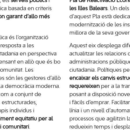
, els
serveis públics
i
Pla de Reactivació Econò
ica basada en criteris
les Illes Balears
. Un dels
ón garant d’allò més
d’aquest Pla està dedicat
modernització de les inst
millora de la seva gove
ica és l’organització
resposta a les
Aquest eix desplega dife
iutadania en perspectiva
actualitzar les relacions 
pensant en allò que és bo
administracions públiqu
 comunitat. Les
ciutadania. Polítiques p
es són les gestores d’allò
encaixar els canvis estru
e la democràcia moderna.
requereixen
per a la tra
 com a conjunt de
posant a disposició nove
 estructurades,
i fàcils d’emprar. Facilit
pis individus i
línia i un nivell d’automa
iment equitatiu per al
processos que agilitzin l
i comunitari
.
redueixin temps i despl