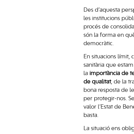
Des d’aquesta pers
les institucions púb
procés de consolida
són la forma en qu
democràtic.
En situacions límit
sanitària que estam
la
importància de te
de qualitat
, de la 
bona resposta de le
per protegir-nos. S
valor l’Estat de Be
basta.
La situació ens obli