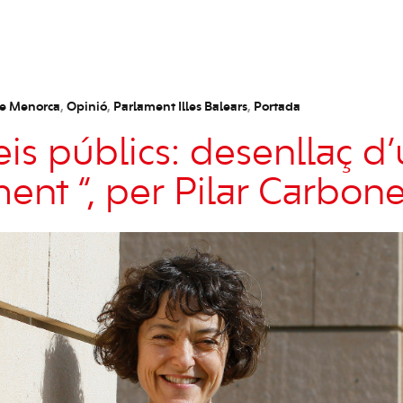
de Menorca
,
Opinió
,
Parlament Illes Balears
,
Portada
eis públics: desenllaç d
ent “, per Pilar Carbon