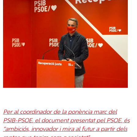
Per al coordinador de la ponència marc del
PSIB-PSOE, el document presentat pel PSOE, és
“ambiciós, innovador i mira al futur a partir dels