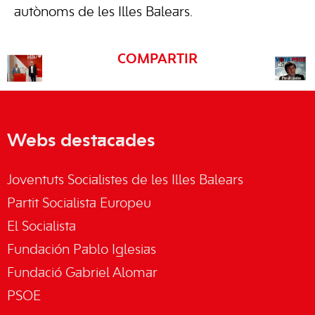
autònoms de les Illes Balears.
COMPARTIR
Webs destacades
Joventuts Socialistes de les Illes Balears
Partit Socialista Europeu
El Socialista
Fundación Pablo Iglesias
Fundació Gabriel Alomar
PSOE