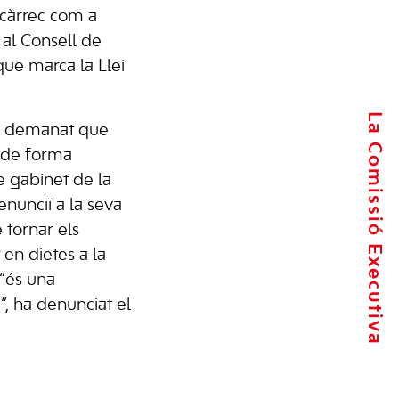
 càrrec com a
 al Consell de
que marca la Llei
La Comissió Executiva
a demanat que
a de forma
 gabinet de la
enunciï a la seva
 tornar els
en dietes a la
 “és una
”, ha denunciat el