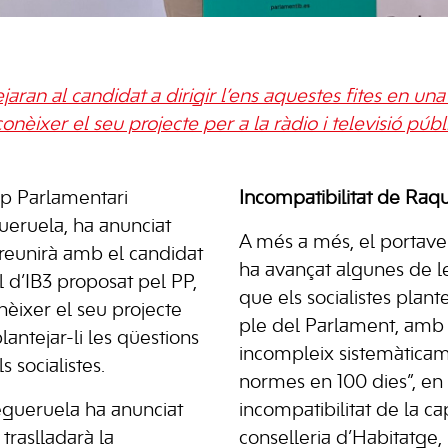
tejaran al candidat a dirigir l’ens aquestes fites en un
onèixer el seu projecte per a la ràdio i televisió públ
up Parlamentari
Incompatibilitat de Raq
gueruela, ha anunciat
A més a més, el portave
reunirà amb el candidat
ha avançat algunes de l
l d’IB3 proposat pel PP,
que els socialistes plant
nèixer el seu projecte
ple del Parlament, amb
plantejar-li les qüestions
incompleix sistemàticam
s socialistes.
normes en 100 dies”, en 
egueruela ha anunciat
incompatibilitat de la c
 traslladarà la
conselleria d’Habitatge