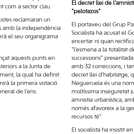
El decret llei de l’amnisti
nt com a sector clau.
“pelotazos”
listes reclamaran un
El portaveu del Grup Pa
s amb la independència
Socialista ha acusat el 
serà el seu organigrama
encertar ni quan rectific
“l’esmena a la totalitat 
çat aquests punts en
successions” presentada 
teriors a la Junta de
amb 32 correccions, i tam
ment, la qual ha definit
decret llei d’habitatge,
nirà la primera votació
Negueruela és una nor
eneral de l’ens.
moltíssima inseguretat j
amnistia urbanística, am
només afavoreix a la g
recursos té”.
El socialista ha insistit e