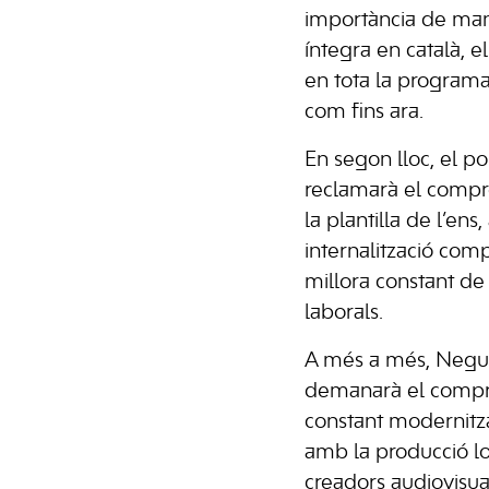
importància de man
íntegra en català, e
en tota la programa
com fins ara.
En segon lloc, el po
reclamarà el compr
la plantilla de l’ens
internalització compl
millora constant de
laborals.
A més a més, Negu
demanarà el compr
constant modernitzac
amb la producció loc
creadors audiovisual