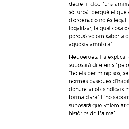
decret inclou “una amnis
sòl urbà, perquè el que 
d’ordenació no és legal 
legalitzar, la qual cosa
perquè volem saber a qui
aquesta amnistia”.
Negueruela ha explicat 
suposarà diferents “pelo
“hotels per minipisos, s
normes bàsiques d’habit
denunciat els sindicats m
forma clara” i “no sabe
suposarà que veiem àtics
històrics de Palma”.