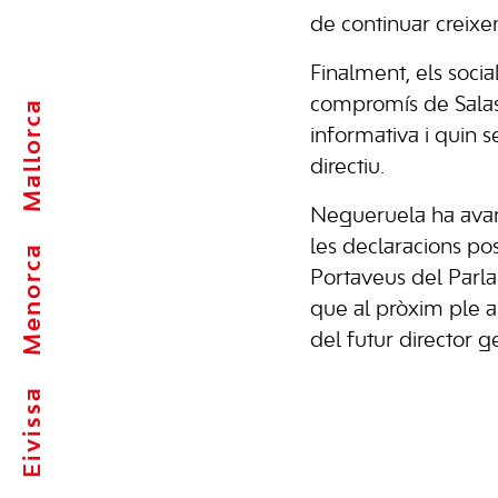
de continuar creixe
Finalment, els socia
compromís de Sala
Mallorca
informativa i quin 
directiu.
Negueruela ha avan
les declaracions pos
Menorca
Portaveus del Parla
que al pròxim ple a
del futur director g
Eivissa