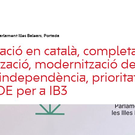
arlament Illes Balears
,
Portada
ció en català, completa
tzació, modernització de 
ndependència, prioritat
E per a IB3