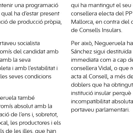
tenir una programació
qui ha mantingut el seu
l qual ha d’estar present
consellera electa del PP
ció de producció pròpia,
Mallorca, en contra del 
de Consells Insulars.
rtaveu socialista
Per això, Negueruela h
omís del candidat amb
Sánchez sigui destituïd
, amb la seva
immediata com a cap de
eta i amb l’estabilitat i
consellera Vidal, o que r
 les seves condicions
acta al Consell, a més de
doblers que ha obtingut 
institució insular perquè
eruela també
incompatibilitat absoluta
omís absolut amb la
portaveu parlamentari.
ió de l’ens i, sobretot,
al, les productores i els
s de les illes, que han