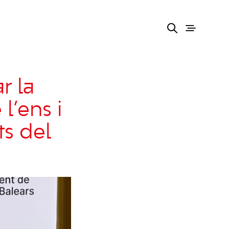
r la
l’ens i
s del