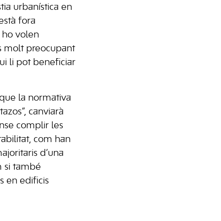
tia urbanística en
està fora
i ho volen
 és molt preocupant
 li pot beneficiar
que la normativa
tazos”, canviarà
ense complir les
abilitat, com han
ajoritaris d’una
m si també
 en edificis