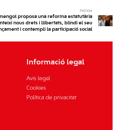
PRÒXIM
mengol proposa una reforma estatutària
teixi nous drets i llibertats, blindi el seu
nçament i contempli la participació social
Informació legal
Avis legal
Cookies
Política de privacitat