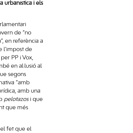
a urbanística i els
rlamentari
Govern de “no
a”, en referència a
de l’impost de
per PP i Vox,
bé en al·lusió al
 que segons
mativa “amb
urídica, amb una
b
pelotazos
i que
ent que més
n el fet que el