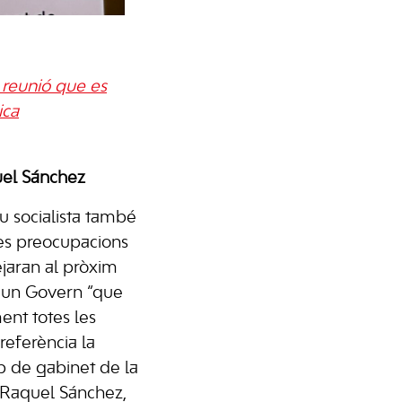
a reunió que es
ica
uel Sánchez
u socialista també
es preocupacions
ejaran al pròxim
 un Govern “que
ent totes les
referència la
ap de gabinet de la
, Raquel Sánchez,