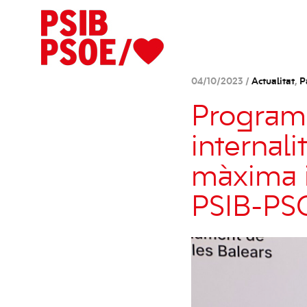
04/10/2023 /
Actualitat
,
P
Programa
internali
màxima i
PSIB-PSO