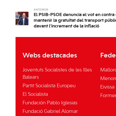
ANTERIOR
El PSIB-PSOE denuncia el vot en contra 
mantenir la gratuïtat del transport públic 
davant l’increment de la inflació
Webs destacades
Fede
Joventuts Socialistes de les Illes
Mallor
Balears
Menor
Partit Socialista Europeu
Eivissa
El Socialista
Forme
Fundación Pablo Iglesias
Fundació Gabriel Alomar