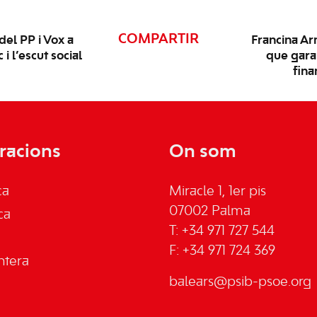
COMPARTIR
del PP i Vox a
Francina Ar
i l’escut social
que garan
fina
racions
On som
ca
Miracle 1, 1er pis
07002 Palma
ca
T: +34 971 727 544
F: +34 971 724 369
ntera
balears@psib-psoe.org