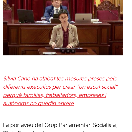
Sílvia Cano ha alabat les mesures preses pels
diferents executius per crear “un escut social”
perquè famílies, treballadors, empreses i
autònoms no quedin enrere
La portaveu del Grup Parlamentari Socialista,