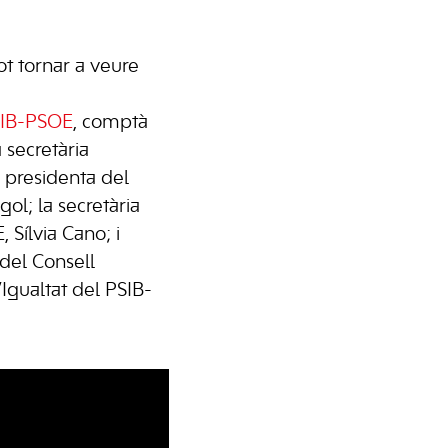
ot tornar a veure
SIB-PSOE
, comptà
 secretària
 presidenta del
ol; la secretària
 Sílvia Cano; i
del Consell
’Igualtat del PSIB-