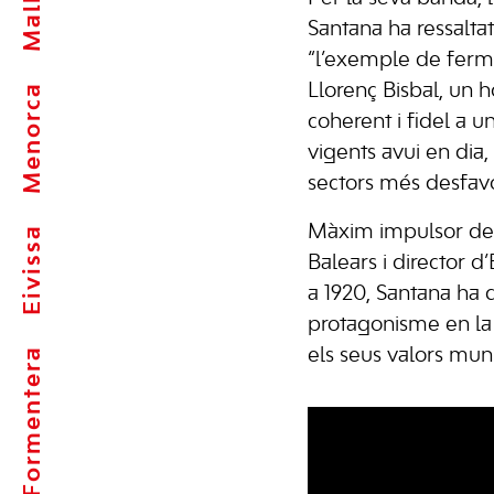
Santana ha ressalta
“l’exemple de ferme
Menorca
Llorenç Bisbal, un 
coherent i fidel a u
vigents avui en dia
sectors més desfavor
Màxim impulsor de l
Eivissa
Balears i director d
a 1920, Santana ha 
protagonisme en la s
Formentera
els seus valors muni