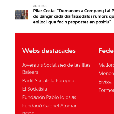
ANTERIOR
Pilar Costa: “Demanam a Company i al P
de llançar cada dia falsedats i rumors 
enlloc i que facin propostes en positiu”
Webs destacades
Fede
Joventuts Socialistes de les Illes
Mallor
Balears
Menor
Partit Socialista Europeu
Eivissa
El Socialista
Forme
Fundación Pablo Iglesias
Fundació Gabriel Alomar