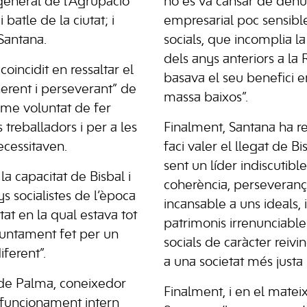
 general de l’Agrupació
no es va cansar de denu
 batle de la ciutat; i
empresarial poc sensible
 Santana.
socials, que incomplia la
dels anys anteriors a la
coincidit en ressaltar el
basava el seu benefici en
herent i perseverant” de
massa baixos”.
orme voluntat de fer
 treballadors i per a les
Finalment, Santana ha re
cessitaven.
faci valer el llegat de Bi
sent un líder indiscutible
la capacitat de Bisbal i
coherència, perseveranç
s socialistes de l’època
incansable a uns ideals, 
tat en la qual estava tot
patrimonis irrenunciabl
ajuntament fet per un
socials de caràcter reivi
ferent”.
a una societat més justa i
e de Palma, coneixedor
Finalment, i en el mateix
funcionament intern