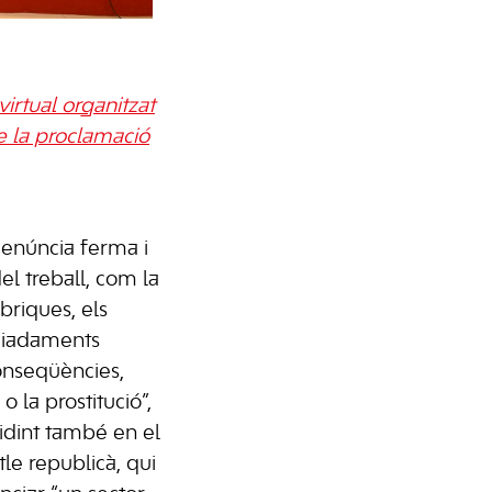
irtual organitzat
e la proclamació
 denúncia ferma i
el treball, com la
briques, els
omiadaments
conseqüències,
o la prostitució”,
idint també en el
tle republicà, qui