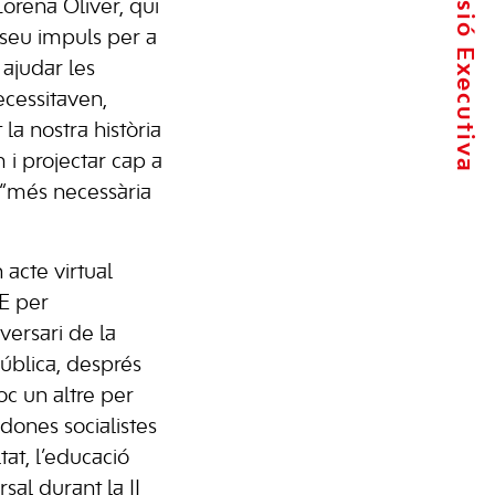
La Comissió Executiva
Lorena Oliver, qui
 seu impuls per a
 ajudar les
cessitaven,
 la nostra història
 i projectar cap a
 “més necessària
 acte virtual
E per
ersari de la
ública, després
oc un altre per
 dones socialistes
tat, l’educació
rsal durant la II