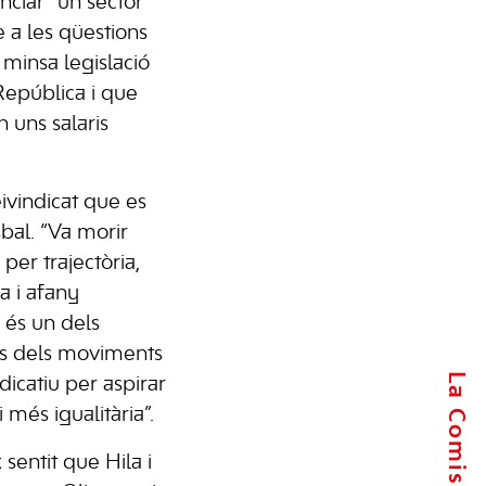
nciar “un sector
 a les qüestions
 minsa legislació
 República i que
 uns salaris
ivindicat que es
sbal. “Va morir
 per trajectòria,
a i afany
i és un dels
es dels moviments
ndicatiu per aspirar
 més igualitària”.
 sentit que Hila i