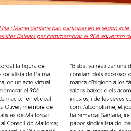
Hila i Manel Santana han participat en el segon acte v
 les Illes Balears per commemorar el 90è aniversari d
ordat la figura de
“Bisbal va realitzar una
e socialista de Palma
constant dels excessos d
ca, en un acte virtual
manca d’higiene a les fà
mmemorar el 90è
salaris baixos o els ac
clamació, i en el qual
injustos, i de les seves 
ena Oliver, membre de
com l’alcoholisme, el joc 
alistes de Mallorca i
ha remarcat Santana, inc
a al Consell de Mallorca;
paper sindicalista del ba