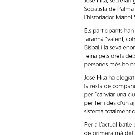
José Hila, secretari
Socialista de Palma i
l’historiador Manel
Els participants han 
tarannà “valent, co
Bisbal i la seva en
feina pels drets dels
persones més ho ne
José Hila ha elogiat 
la resta de company
per “canviar una ciu
per fer i des d’un 
sistema totalment di
Per a l’actual batl
de primera mà del 