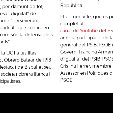
República.
t, per damunt de tot,
sa i dignitat” de
El primer acte, que es p
home “perseverant,
complet al
ns ideals que continuen
canal de Youtube del P
, com són la defensa dels
amb la participació de la
its”.
general del PSIB-PSOE i
Govern, Francina Armeng
a UGT a les Illes
d’Igualtat del PSIB-PSOE,
’El Obrero Balear de 1918
Cristina Ferrer, membre 
destacat de Bisbal el seu
Assessor en Polítiques d
ocietat obrera illenca i
PSOE.
cipalistes.