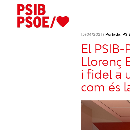
15/04/2021 /
Portada
,
PSI
El PSIB-
Llorenç B
i fidel a
com és l