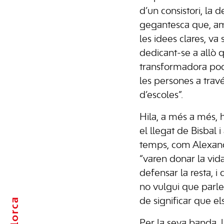
d’un consistori, la d
gegantesca que, am
les idees clares, va 
dedicant-se a allò 
transformadora podi
les persones a travé
d’escoles”.
Hila, a més a més, 
el llegat de Bisbal i 
temps, com Alexand
“varen donar la vida 
defensar la resta, i
no vulgui que parle
Mallorca
de significar que e
Per la seva banda, 