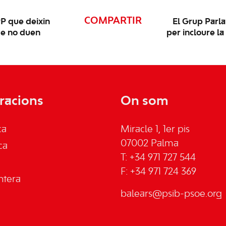
COMPARTIR
P que deixin
El Grup Parla
que no duen
per incloure l
racions
On som
ca
Miracle 1, 1er pis
07002 Palma
ca
T: +34 971 727 544
F: +34 971 724 369
ntera
balears@psib-psoe.org