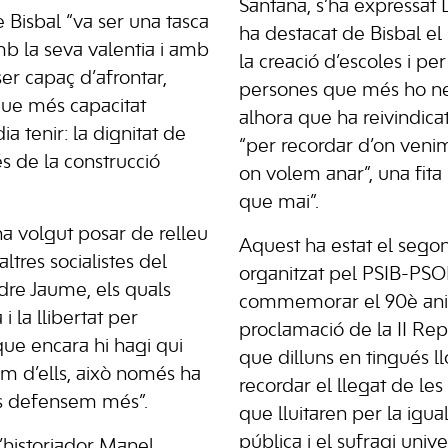
Santana, s’ha expressat 
e Bisbal “va ser una tasca
ha destacat de Bisbal el
b la seva valentia i amb
la creació d’escoles i per
ser capaç d’afrontar,
persones que més ho ne
que més capacitat
alhora que ha reivindicat
a tenir: la dignitat de
“per recordar d’on venim
s de la construcció
on volem anar”, una fita
que mai”.
ha volgut posar de relleu
Aquest ha estat el segon
altres socialistes del
organitzat pel PSIB-PSO
re Jaume, els quals
commemorar el 90è aniv
i la llibertat per
proclamació de la II Rep
 que encara hi hagi qui
que dilluns en tingués ll
m d’ells, això només ha
recordar el llegat de les
ls defensem més”.
que lluitaren per la igual
pública i el sufragi unive
l’historiador Manel