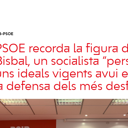
B-PSOE
PSOE recorda la figura 
isbal, un socialista “pe
 uns ideals vigents avui e
a defensa dels més desf