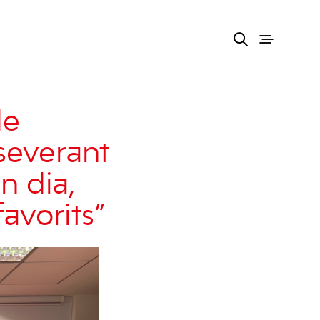
de
rseverant
n dia,
avorits”