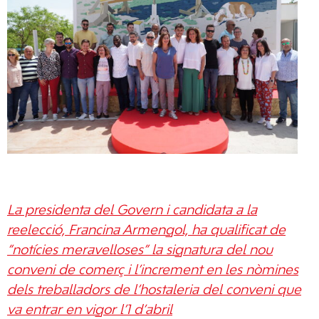
La presidenta del Govern i candidata a la
reelecció, Francina Armengol, ha qualificat de
“notícies meravelloses” la signatura del nou
conveni de comerç i l’increment en les nòmines
dels treballadors de l’hostaleria del conveni que
va entrar en vigor l’1 d’abril