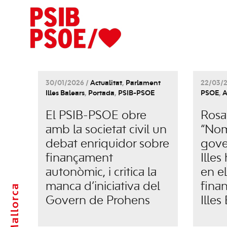
30/01/2026 /
Actualitat
,
Parlament
22/03/
Illes Balears
,
Portada
,
PSIB-PSOE
PSOE
,
A
El PSIB-PSOE obre
Rosa
amb la societat civil un
“Nom
debat enriquidor sobre
gover
finançament
Illes
autonòmic, i critica la
en e
manca d’iniciativa del
fina
Mallorca
Govern de Prohens
Illes