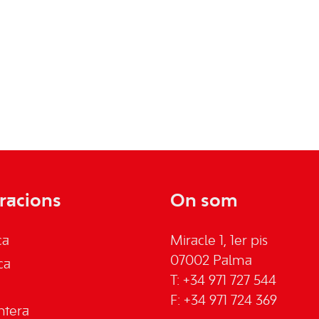
racions
On som
ca
Miracle 1, 1er pis
07002 Palma
ca
T: +34 971 727 544
F: +34 971 724 369
ntera