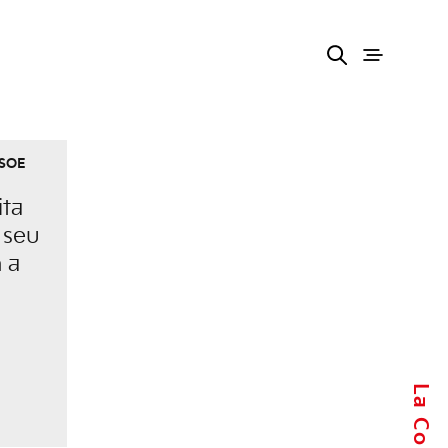
PSOE
ita
 seu
 a