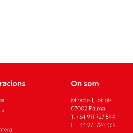
racions
On som
ca
Miracle 1, 1er pis
07002 Palma
ca
T: +34 971 727 544
F: +34 971 724 369
ntera