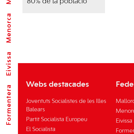
80% de la població”
Menorca
Eivissa
Webs destacades
Fede
Formentera
Joventuts Socialistes de les Illes
Mallor
Balears
Menor
Partit Socialista Europeu
Eivissa
El Socialista
Forme