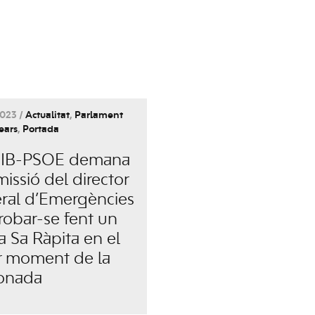
023 /
Actualitat
,
Parlament
lears
,
Portada
SIB-PSOE demana
missió del director
ral d’Emergències
trobar-se fent un
a Sa Ràpita en el
or moment de la
onada