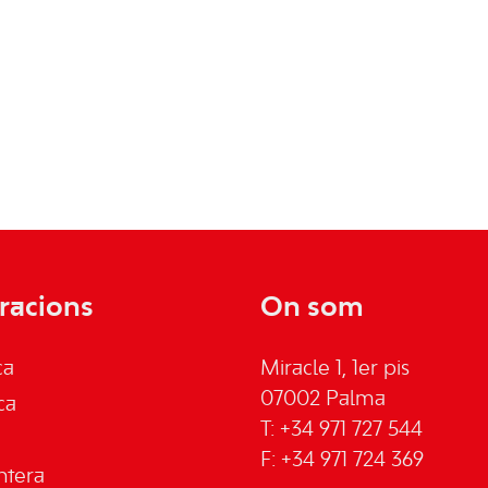
racions
On som
ca
Miracle 1, 1er pis
07002 Palma
ca
T: +34 971 727 544
F: +34 971 724 369
ntera