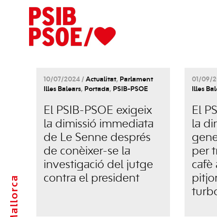
10/07/2024 /
Actualitat
,
Parlament
01/09/2
Illes Balears
,
Portada
,
PSIB-PSOE
Illes Ba
El PSIB-PSOE exigeix
El P
la dimissió immediata
la di
de Le Senne després
gene
de conèixer-se la
per 
investigació del jutge
cafè 
contra el president
pitj
Mallorca
turb