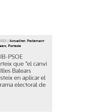
2023 /
Actualitat
,
Parlament
lears
,
Portada
SIB-PSOE
rteix que “el canvi
 Illes Balears
steix en aplicar el
rama electoral de