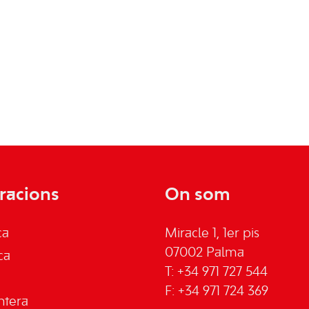
racions
On som
ca
Miracle 1, 1er pis
07002 Palma
ca
T: +34 971 727 544
F: +34 971 724 369
ntera