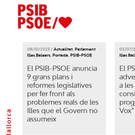
08/10/2025 /
Actualitat
,
Parlament
03/07/
Illes Balears
,
Portada
,
PSIB-PSOE
Illes Ba
El PSIB-PSOE anuncia
El P
9 grans plans i
adve
reformes legislatives
a les
per fer front als
consi
problemes reals de les
prog
Illes que el Govern no
Vox”
Mallorca
assumeix