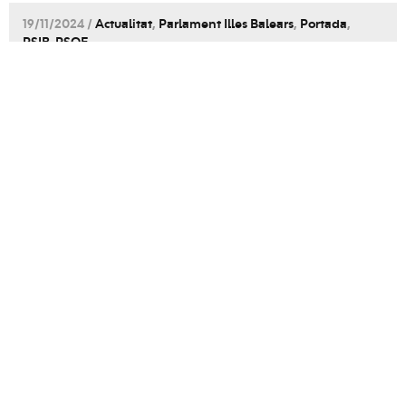
19/11/2024 /
Actualitat
,
Parlament Illes Balears
,
Portada
,
PSIB-PSOE
El PSIB-PSOE denuncia ingerències
d’entitats ultres als centres educatius
per l’elecció lingüística, amb la
complicitat de la Conselleria