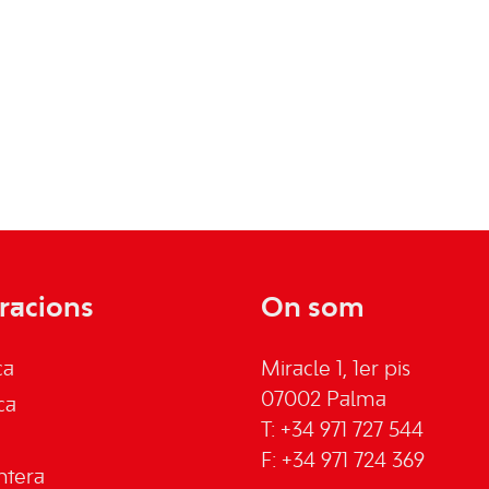
racions
On som
ca
Miracle 1, 1er pis
07002 Palma
ca
T: +34 971 727 544
F: +34 971 724 369
ntera